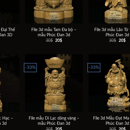
 Đại Thế
File 3d mẫu Tam Đa bộ –
File 3d mẫu Lão Tử
Đan 3D
mẫu Phúc Đan 3d
Phúc Đan 3d
Giá
Giá
Giá
Gi
30
$
20
$
30
$
20
$
gốc
hiện
gốc
hi
là:
tại
là:
tại
30$.
là:
30$.
là:
20$.
20
-33%
-33%
Add to
Add to
wishlist
wishlist
c Hạc –
File mẫu Di Lạc dâng vàng –
File 3d Mẫu Đạt Ma
n 3d
mẫu Phúc Đan 3d
Phúc Đan 3d
Giá
Giá
Giá
Giá
Gi
30
$
20
$
30
$
20
$