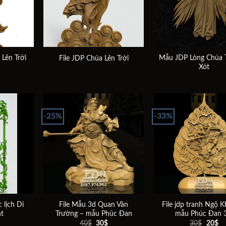
Lên Trời
Mẫu JDP Lòng Chúa
File JDP Chúa Lên Trời
Xót
-25%
-33%
Add to
Add to
wishlist
wishlist
 lịch Di
File Mẫu 3d Quan Vân
File jdp tranh Ngộ 
nt
Trường – mẫu Phúc Đan
mẫu Phúc Đan 
Giá
Giá
Giá
Gi
40
$
30
$
30
$
20
$