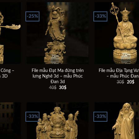
-25%
-33%
Add to
Add to
wishlist
wishlist
 Công –
File mẫu Đạt Ma đứng trên
File mẫu Địa Tạng V
n 3D
lưng Nghê 3d – mẫu Phúc
– mẫu Phúc Đan
Đan 3d
Giá
Giá
Gi
30
$
20
$
hiện
gốc
hi
Giá
Giá
40
$
30
$
ại
là:
tại
gốc
hiện
à:
30$.
là:
là:
tại
30$.
20
40$.
là:
30$.
-33%
-33%
Add to
Add to
wishlist
wishlist