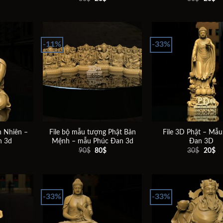
hiện
gốc
hiện
gốc
hi
ại
là:
tại
là:
tại
à:
30$.
là:
30$.
là:
20$.
20$.
20
-11%
-33%
Add to
Add to
wishlist
wishlist
n Nhiên –
File bộ mẫu tượng Phật Bản
File 3D Phật – Mẫ
n 3d
Mệnh – mẫu Phúc Đan 3d
Đan 3D
Giá
Giá
Giá
Giá
Gi
90
$
80
$
30
$
20
$
hiện
gốc
hiện
gốc
hi
ại
là:
tại
là:
tại
à:
90$.
là:
30$.
là:
20$.
80$.
20
-33%
-33%
Add to
Add to