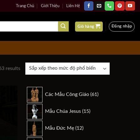
Trang Chủ
Giới Thiệu
Liên Hệ
Đăng nhập
Giỏ hàng
63 results
61
Các Mẫu Công Giáo
61
sản
phẩm
15
Mẫu Chúa Jesus
15
Add to
sản
wishlist
phẩm
12
Mẫu Đức Mẹ
12
sản
phẩm