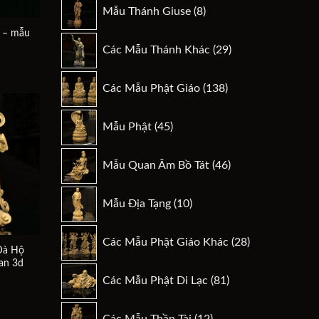
8
Mẫu Thánh Giuse
8
sản
g – mẫu
phẩm
29
Các Mẫu Thánh Khác
29
sản
á
ện
phẩm
138
Các Mẫu Phật Giáo
138
sản
$.
phẩm
45
Mẫu Phật
45
sản
phẩm
46
Add to
Mẫu Quan Âm Bồ Tát
46
wishlist
sản
phẩm
10
Mẫu Địa Tạng
10
sản
phẩm
28
Các Mẫu Phật Giáo Khác
28
sản
 Đà Hộ
an 3d
phẩm
81
á
Các Mẫu Phật Di Lạc
81
ện
sản
phẩm
12
$.
Các Mẫu Thần Tài
12