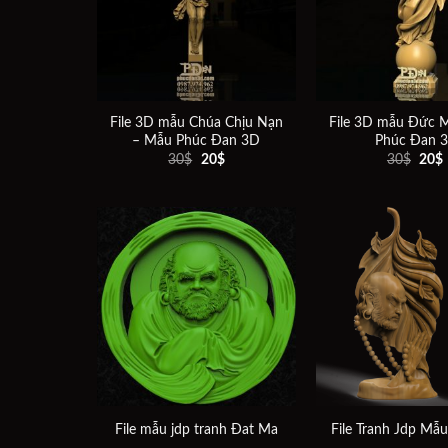
wishlist
File 3D mẫu Chúa Chịu Nạn
File 3D mẫu Đức 
– Mẫu Phúc Đan 3D
Phúc Đan 
Giá
Giá
Giá
30
$
20
$
30
$
20
$
gốc
hiện
gốc
là:
tại
là:
t
30$.
là:
30$.
l
20$.
Add to
wishlist
File mẫu jdp tranh Đat Ma
File Tranh Jdp Mẫ