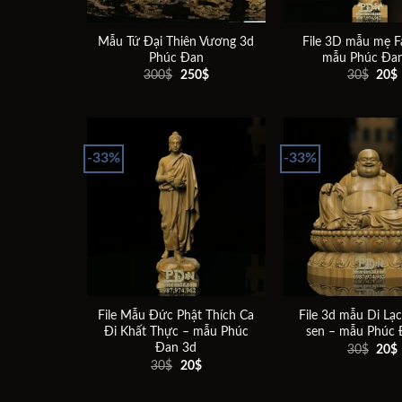
Mẫu Tứ Đại Thiên Vương 3d
File 3D mẫu mẹ F
Phúc Đan
mẫu Phúc Đa
Giá
Giá
Giá
300
$
250
$
30
$
20
$
gốc
hiện
gốc
là:
tại
là:
t
300$.
là:
30$.
l
250$.
-33%
-33%
Add to
wishlist
File Mẫu Đức Phật Thích Ca
File 3d mẫu Di Lạc
Đi Khất Thực – mẫu Phúc
sen – mẫu Phúc 
Đan 3d
Giá
30
$
20
$
gốc
Giá
Giá
30
$
20
$
là:
t
gốc
hiện
30$.
l
là:
tại