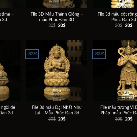
atima –
File 3D Mẫu Thánh Gióng –
File 3d mẫu cột rồn
n 3d
mẫu Phúc Đan 3D
Phúc Đan 3d
Giá
Giá
Giá
Giá
Gi
30
$
20
$
30
$
20
$
hiện
gốc
hiện
gốc
hi
ại
là:
tại
là:
tại
à:
30$.
là:
30$.
là:
20$.
20$.
20
-33%
-33%
Add to
Add to
wishlist
wishlist
 ngồi đế
File 3d mẫu Đại Nhất Như
File mẫu tượng Vi
Đan 3d
Lai – Mẫu Phúc Đan 3d
Pháp- mẫu Phúc Đ
Giá
Giá
Giá
Giá
Gi
30
$
20
$
30
$
20
$
hiện
gốc
hiện
gốc
hi
ại
là:
tại
là:
tại
à:
30$.
là:
30$.
là:
20$.
20$.
20