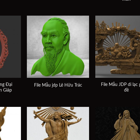
Add to
Add to
wishlist
wishlist
ng Đại
File Mẫu JDP di lạc
File Mẫu jdp Lê Hữu Trác
n Giáp
đề
Add to
Add to
wishlist
wishlist