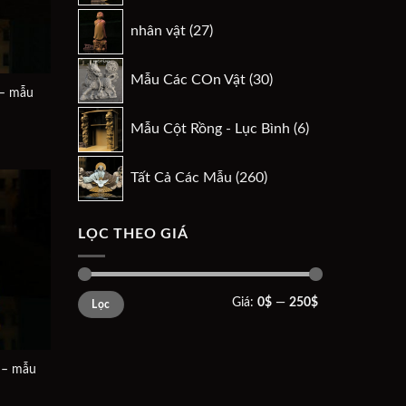
phẩm
27
nhân vật
27
sản
phẩm
30
Mẫu Các COn Vật
30
sản
 – mẫu
phẩm
6
á
Mẫu Cột Rồng - Lục Bình
6
ện
sản
phẩm
260
$.
Tất Cả Các Mẫu
260
sản
phẩm
LỌC THEO GIÁ
Add to
wishlist
Giá
Giá
Giá:
0$
—
250$
Lọc
tối
tối
thiểu
đa
 – mẫu
á