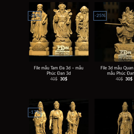
30$.
là:
20$.
-25%
-25%
Add to
wishlist
File mẫu Tam Đa 3d – mẫu
File 3d mẫu Quan
Phúc Đan 3d
mẫu Phúc Đa
Giá
Giá
Giá
40
$
30
$
40
$
30
$
gốc
hiện
gốc
là:
tại
là:
t
40$.
là:
40$.
l
30$.
-17%
Add to
wishlist