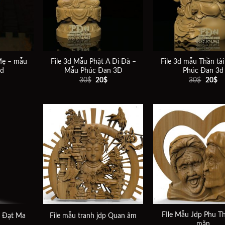
wishlist
wishlist
Mẹ – mẫu
File 3d Mẫu Phật A Di Đà –
File 3d mẫu Thần tà
3d
Mẫu Phúc Đan 3D
Phúc Đan 3d
Giá
Giá
Giá
Giá
Gi
30
$
20
$
30
$
20
$
hiện
gốc
hiện
gốc
hi
ại
là:
tại
là:
tại
à:
30$.
là:
30$.
là:
20$.
20$.
20
Add to
Add to
wishlist
wishlist
FIle Mẫu Jdp Phu Th
u Đạt Ma
File mẫu tranh jdp Quan âm
mãn