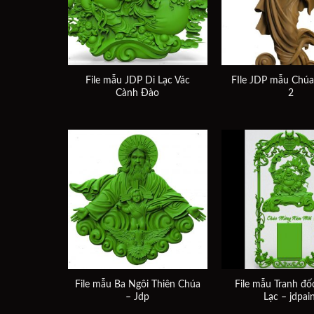
File mẫu JDP Di Lạc Vác
FIle JDP mẫu Chúa 
Cành Đào
2
Add to
wishlist
File mẫu Ba Ngôi Thiên Chúa
File mẫu Tranh đốc
– Jdp
Lạc – jdpai