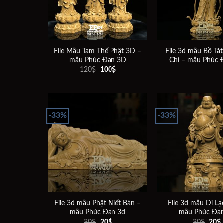
File Mẫu Tam Thế Phật 3D –
File 3d mẫu Bồ Tát
mẫu Phúc Đan 3D
Chí – mẫu Phúc 
Giá
Giá
120
$
100
$
gốc
hiện
là:
tại
120$.
là:
100$.
-33%
-33%
Add to
wishlist
File 3d mẫu Phật Niết Bàn –
File 3d mẫu Di Lạ
mẫu Phúc Đan 3d
mẫu Phúc Đa
Giá
Giá
Giá
30
$
20
$
30
$
20
$