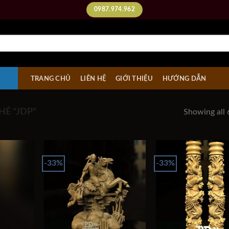
0987.974.962
TRANG CHỦ
LIÊN HỆ
GIỚI THIỆU
HƯỚNG DẪN
Ẻ “JDP”
Showing all 
-33%
-33%
Add to
Add to
wishlist
wishlist