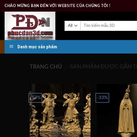
Skip
CHÀO MỪNG BẠN ĐẾN VỚI WEBSITE CỦA CHÚNG TÔI !
to
content
Tìm
kiếm:
Danh mục sản phẩm
TRANG CHỦ
/
SẢN PHẨM ĐƯỢC GẮN TH
-17%
-33%
Add to
wishlist