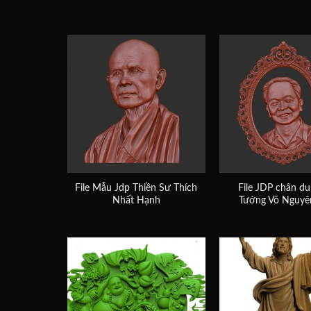
Add to
wishlist
File Mẫu Jdp Thiền Sư Thích
File JDP chân du
Nhất Hạnh
Tướng Võ Nguyê
Add to
wishlist