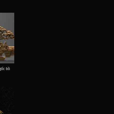
Add to
wishlist
 gốc bồ
Add to
wishlist