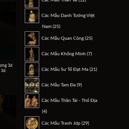
sản
phẩm
Các Mẫu Danh Tướng Việt
25
Nam
25
Add to
wishlist
sản
25
Các Mẫu Quan Công
25
phẩm
sản
phẩm
7
Các Mẫu Khổng Minh
7
sản
phẩm
ương 3d
21
Các Mẫu Sư Tổ Đạt Ma
21
 3d
sản
á
phẩm
ện
9
Các Mẫu Tam Đa
9
sản
$.
phẩm
Các Mẫu Thần Tài - Thổ Địa
4
4
sản
29
Add to
Các Mẫu Tranh Jdp
29
phẩm
wishlist
sản