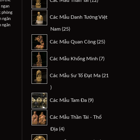
Các Mẫu Thần Tài
12
sản
 ngan
phẩm
c phòng
Các Mẫu Danh Tướng Việt
h ngăn
h ngăn
25
Nam
25
sản
25
Các Mẫu Quan Công
25
phẩm
sản
phẩm
7
Các Mẫu Khổng Minh
7
sản
phẩm
Các Mẫu Sư Tổ Đạt Ma
21
21
sản
9
Các Mẫu Tam Đa
9
phẩm
sản
phẩm
Các Mẫu Thần Tài - Thổ
4
Địa
4
sản
29