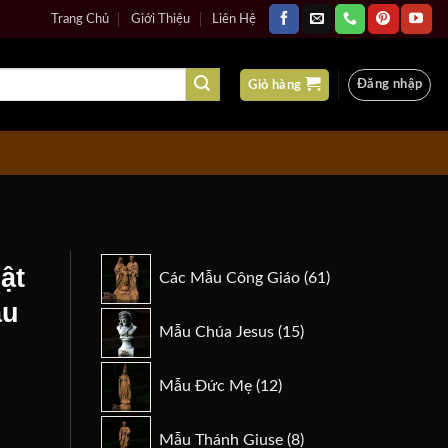
Trang Chủ
Giới Thiệu
Liên Hệ
Đăng nhập
Giỏ hàng
61
ật
Các Mẫu Công Giáo
61
sản
ẫu
phẩm
15
Mẫu Chúa Jesus
15
sản
phẩm
12
Mẫu Đức Mẹ
12
sản
phẩm
8
n
Mẫu Thánh Giuse
8
Nhiên - Mẫu Phúc Đan 3d số lượng