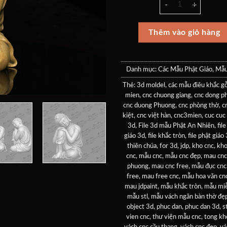
là:
tại
30$.
là:
20$
Thêm vào giỏ hàng
Danh mục:
Các Mẫu Phật Giáo
,
Mẫu
Thẻ:
3d moldel
,
các mẫu điêu khắc g
mien
,
cnc chuong giang
,
cnc dong p
cnc duong Phuong
,
cnc phòng thờ
,
c
kiệt
,
cnc việt hàn
,
cnc3mien
,
cuc cuc
3d
,
File 3d mẫu Phật An Nhiên
,
fil
giáo 3d
,
file khắc tròn
,
file phật giáo
thiên chúa
,
for 3d
,
jdp
,
kho cnc
,
kh
cnc
,
mẫu cnc
,
mẫu cnc đẹp
,
mau cnc
phuong
,
mau cnc free
,
mẫu đục cnc
free
,
mau free cnc
,
mẫu hoa văn cn
mau jdpaint
,
mẫu khắc tròn
,
mẫu miễ
mẫu stl
,
mẫu vách ngăn bàn thờ đẹ
object 3d
,
phuc dan
,
phuc dan 3d
,
st
vien cnc
,
thư viện mẫu cnc
,
tong kh
vách cnc cầu thang
,
vách cnc đẹp
,
vá