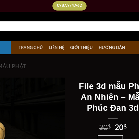
0987.974.962
TRANG CHỦ
LIÊN HỆ
GIỚI THIỆU
HƯỚNG DẪN
MẪU PHẬT
File 3d mẫu Ph
An Nhiên – M
Phúc Đan 3d
Add to
wishlist
Giá
Giá
30
$
20
$
gốc
hiệ
File 3d mẫu Phật An 