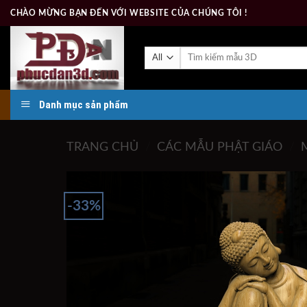
Skip
CHÀO MỪNG BẠN ĐẾN VỚI WEBSITE CỦA CHÚNG TÔI !
to
content
Tìm
kiếm:
Danh mục sản phẩm
TRANG CHỦ
/
CÁC MẪU PHẬT GIÁO
/
-33%