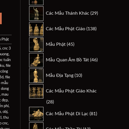
sản
phẩm
29
Các Mẫu Thánh Khác
29
.
sản
phẩm
138
Các Mẫu Phật Giáo
138
sản
phẩm
 Phật
45
Mẫu Phật
45
sản
ỗ
,
cnc 3
huong
,
phẩm
46
Mẫu Quan Âm Bồ Tát
46
nc tuấn
sản
 ku
,
file
phẩm
10
e công
Mẫu Địa Tạng
10
 3d
,
file
sản
o mẫu
phẩm
 dong
Các Mẫu Phật Giáo Khác
,
mau
c đẹp
,
28
28
n phí
,
sản
81
p
,
obj
,
Các Mẫu Phật Di Lạc
81
phẩm
sản
l
,
thu
o cnc
,
phẩm
12
ch cnc