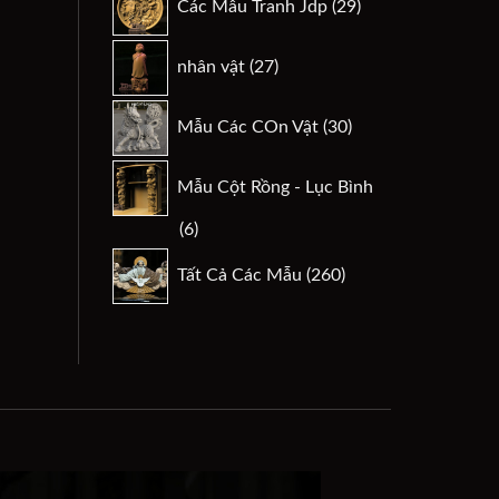
Các Mẫu Tranh Jdp
29
phẩm
sản
phẩm
27
nhân vật
27
sản
phẩm
30
Mẫu Các COn Vật
30
sản
phẩm
Mẫu Cột Rồng - Lục Bình
6
6
sản
260
Tất Cả Các Mẫu
260
phẩm
sản
phẩm