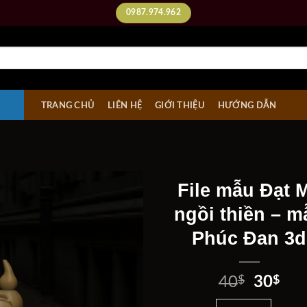
0987.974.962
TRANG CHỦ
LIÊN HỆ
GIỚI THIỆU
HƯỚNG DẪN
File mẫu Đạt 
ngồi thiền – m
Phúc Đan 3d
Add to
wishlist
Giá
Giá
40
$
30
$
gốc
hiệ
File mẫu Đạt Ma ngồi