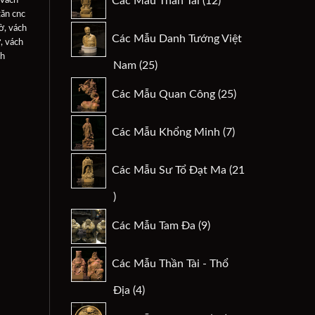
Các Mẫu Thần Tài
12
sản
ăn cnc
phẩm
hờ
,
vách
Các Mẫu Danh Tướng Việt
ờ
,
vách
ch
25
Nam
25
sản
25
Các Mẫu Quan Công
25
phẩm
sản
phẩm
7
Các Mẫu Khổng Minh
7
sản
phẩm
Các Mẫu Sư Tổ Đạt Ma
21
21
sản
9
Các Mẫu Tam Đa
9
phẩm
sản
phẩm
Các Mẫu Thần Tài - Thổ
4
Địa
4
sản
29