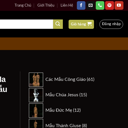
Trang Chủ
Giới Thiệu
Liên Hệ
Đăng nhập
Giỏ hàng
61
Ma
Các Mẫu Công Giáo
61
sản
ẫu
phẩm
15
Mẫu Chúa Jesus
15
sản
phẩm
12
Mẫu Đức Mẹ
12
sản
phẩm
8
n
Mẫu Thánh Giuse
8
 thiền - mẫu Phúc Đan 3d số lượng