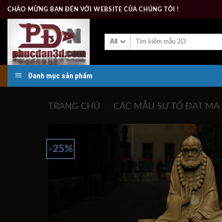
Skip
CHÀO MỪNG BẠN ĐẾN VỚI WEBSITE CỦA CHÚNG TÔI !
to
content
Tìm
kiếm:
Danh mục sản phẩm
TRANG CHỦ
/
CÁC MẪU SƯ TỔ ĐẠT MA
-25%