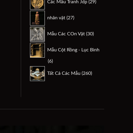
Các Mẫu Tranh Jdp
29
phẩm
sản
phẩm
27
nhân vật
27
sản
phẩm
30
Mẫu Các COn Vật
30
sản
phẩm
Mẫu Cột Rồng - Lục Bình
6
6
sản
260
Tất Cả Các Mẫu
260
phẩm
sản
phẩm