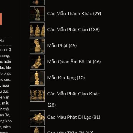
sản
phẩm
29
Các Mẫu Thánh Khác
29
.
sản
phẩm
138
Các Mẫu Phật Giáo
138
sản
phẩm
Ma
45
Mẫu Phật
45
sản
ỗ
,
cnc 3
huong
,
phẩm
46
Mẫu Quan Âm Bồ Tát
46
nc tuấn
sản
 ku
,
file
phẩm
10
ile phật
Mẫu Địa Tạng
10
ho cnc
,
sản
,
mau
phẩm
u đục
Các Mẫu Phật Giáo Khác
a văn
n
,
mẫu
28
28
n thờ
sản
81
an 3d
,
Các Mẫu Phật Di Lạc
81
phẩm
sản
ong kho
p
,
vách
phẩm
12
vach