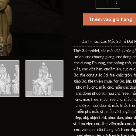
là:
tại
40$.
là:
30$
Thêm vào giỏ hàng
Danh mục:
Các Mẫu Sư Tổ Đạt 
Thẻ:
3d moldel
,
các mẫu điêu khắc g
mien
,
cnc chuong giang
,
cnc dong p
cnc duong Phuong
,
cnc phòng thờ
,
c
kiệt
,
cnc việt hàn
,
cnc3mien
,
cuc cuc
3d
,
file công giáo 3d
,
file khắc tròn
,
f
giáo 3d
,
file thiên chúa
,
for 3d
,
jdp
,
k
kho mẫu cnc
,
mẫu cnc
,
mẫu cnc đẹp
cnc dong phuong
,
mau cnc free
,
mẫ
cnc
,
mau free
,
mau free cnc
,
mẫu ho
cnc đẹp
,
mau jdpaint
,
mẫu khắc trò
miễn phí
,
mẫu stl
,
mẫu vách ngăn bà
đẹp
,
obj
,
object 3d
,
phuc dan
,
phuc d
stl
,
thu vien cnc
,
thư viện mẫu cnc
,
t
cnc
,
vách cnc cầu thang
,
vách cnc đẹ
cnc phòng thờ
,
vách ngăn bàn thờ
,