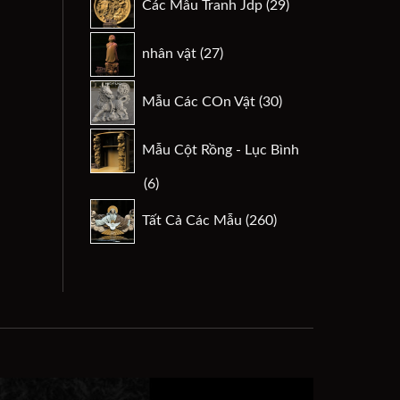
Các Mẫu Tranh Jdp
29
phẩm
sản
phẩm
27
nhân vật
27
sản
phẩm
30
Mẫu Các COn Vật
30
sản
phẩm
Mẫu Cột Rồng - Lục Bình
6
6
sản
260
Tất Cả Các Mẫu
260
phẩm
sản
phẩm