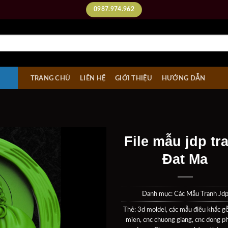
0987.974.962
TRANG CHỦ
LIÊN HỆ
GIỚI THIỆU
HƯỚNG DẪN
File mẫu jdp tr
Đat Ma
Add to
wishlist
Danh mục:
Các Mẫu Tranh Jd
Thẻ:
3d moldel
,
các mẫu điêu khắc g
mien
,
cnc chuong giang
,
cnc dong p