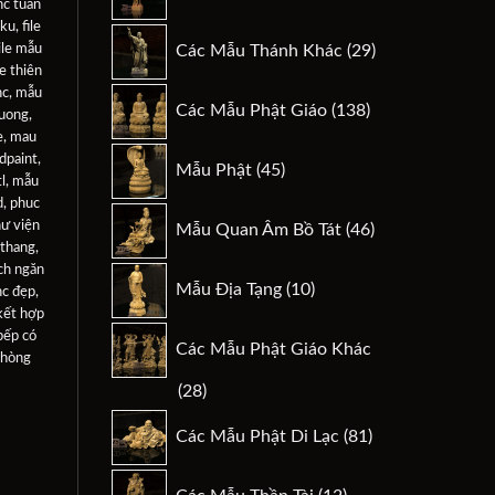
sản
nc tuấn
 ku
,
file
phẩm
29
ile mẫu
Các Mẫu Thánh Khác
29
sản
le thiên
phẩm
nc
,
mẫu
138
Các Mẫu Phật Giáo
138
uong
,
sản
e
,
mau
phẩm
45
dpaint
,
Mẫu Phật
45
l
,
mẫu
sản
d
,
phuc
phẩm
46
hư viện
Mẫu Quan Âm Bồ Tát
46
sản
 thang
,
phẩm
ch ngăn
10
Mẫu Địa Tạng
10
nc đẹp
,
sản
kết hợp
phẩm
bếp có
Các Mẫu Phật Giáo Khác
phòng
28
28
sản
81
Các Mẫu Phật Di Lạc
81
phẩm
sản
phẩm
12