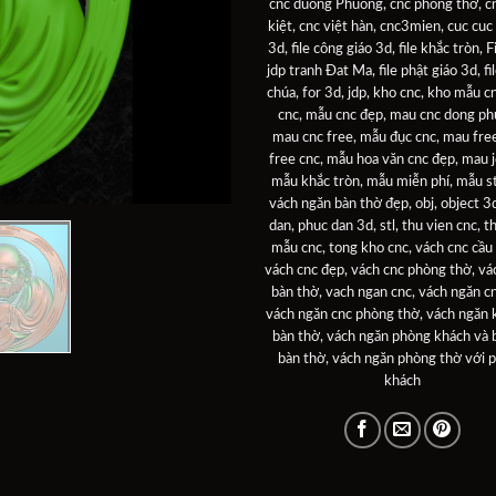
cnc duong Phuong
,
cnc phòng thờ
,
c
kiệt
,
cnc việt hàn
,
cnc3mien
,
cuc cuc
3d
,
file công giáo 3d
,
file khắc tròn
,
F
jdp tranh Đat Ma
,
file phật giáo 3d
,
fi
chúa
,
for 3d
,
jdp
,
kho cnc
,
kho mẫu c
cnc
,
mẫu cnc đẹp
,
mau cnc dong ph
mau cnc free
,
mẫu đục cnc
,
mau fre
free cnc
,
mẫu hoa văn cnc đẹp
,
mau j
mẫu khắc tròn
,
mẫu miễn phí
,
mẫu st
vách ngăn bàn thờ đẹp
,
obj
,
object 3
dan
,
phuc dan 3d
,
stl
,
thu vien cnc
,
t
mẫu cnc
,
tong kho cnc
,
vách cnc cầu
vách cnc đẹp
,
vách cnc phòng thờ
,
vá
bàn thờ
,
vach ngan cnc
,
vách ngăn c
vách ngăn cnc phòng thờ
,
vách ngăn 
bàn thờ
,
vách ngăn phòng khách và 
bàn thờ
,
vách ngăn phòng thờ với 
khách