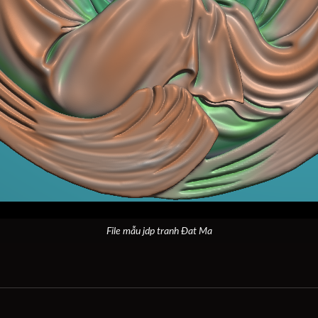
File mẫu jdp tranh Đat Ma