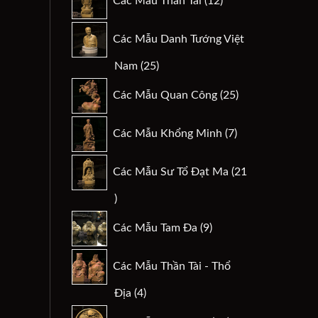
Các Mẫu Thần Tài
12
sản
phẩm
Các Mẫu Danh Tướng Việt
25
Nam
25
sản
25
Các Mẫu Quan Công
25
phẩm
sản
phẩm
7
Các Mẫu Khổng Minh
7
sản
phẩm
Các Mẫu Sư Tổ Đạt Ma
21
21
sản
9
Các Mẫu Tam Đa
9
phẩm
sản
phẩm
Các Mẫu Thần Tài - Thổ
4
Địa
4
sản
29