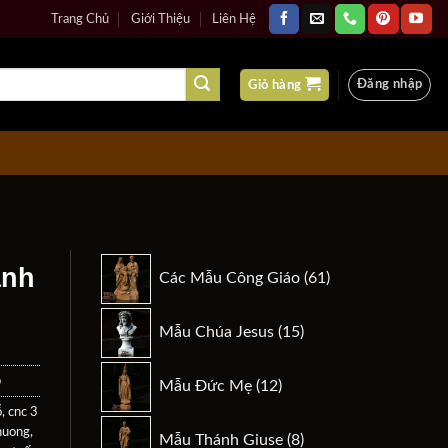
Trang Chủ
Giới Thiệu
Liên Hệ
Đăng nhập
Giỏ hàng
61
anh
Các Mẫu Công Giáo
61
sản
phẩm
15
Mẫu Chúa Jesus
15
sản
phẩm
12
p
Mẫu Đức Mẹ
12
sản
ỗ
,
cnc 3
phẩm
8
huong
,
Mẫu Thánh Giuse
8