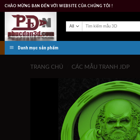
Skip
CHÀO MỪNG BẠN ĐẾN VỚI WEBSITE CỦA CHÚNG TÔI !
to
content
Tìm
kiếm:
Danh mục sản phẩm
TRANG CHỦ
/
CÁC MẪU TRANH JDP