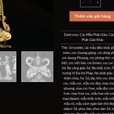
là:
tại
30$.
là:
20$
Thêm vào giỏ hàng
Danh mục:
Các Mẫu Phật Giáo
,
Các
Phật Giáo Khác
Thẻ:
3d moldel
,
các mẫu điêu khắc g
mien
,
cnc chuong giang
,
cnc dong p
cnc duong Phuong
,
cnc phòng thờ
,
c
kiệt
,
cnc việt hàn
,
cnc3mien
,
cuc cuc
3d
,
file công giáo 3d
,
file khắc tròn
,
F
tượng Vi Đà Hộ Pháp
,
file phật giáo
thiên chúa
,
for 3d
,
jdp
,
kho cnc
,
kh
cnc
,
mẫu cnc
,
mẫu cnc đẹp
,
mau cnc
phuong
,
mau cnc free
,
mẫu đục cnc
free
,
mau free cnc
,
mẫu hoa văn cn
mau jdpaint
,
mẫu khắc tròn
,
mẫu miễ
mẫu stl
,
mẫu vách ngăn bàn thờ đẹ
object 3d
,
phuc dan
,
phuc dan 3d
,
st
vien cnc
,
thư viện mẫu cnc
,
tong kh