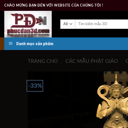
Skip
CHÀO MỪNG BẠN ĐẾN VỚI WEBSITE CỦA CHÚNG TÔI !
to
content
Tìm
kiếm:
Danh mục sản phẩm
TRANG CHỦ
/
CÁC MẪU PHẬT GIÁO
/
-33%