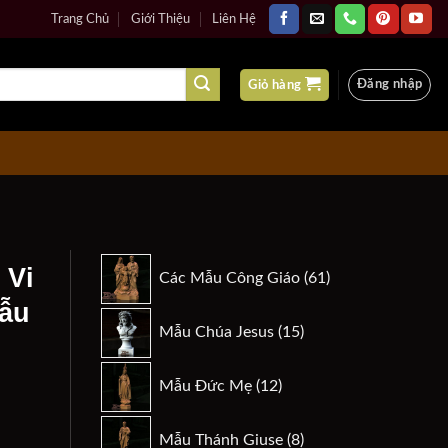
Trang Chủ
Giới Thiệu
Liên Hệ
Đăng nhập
Giỏ hàng
61
 Vi
Các Mẫu Công Giáo
61
sản
ẫu
phẩm
15
Mẫu Chúa Jesus
15
sản
phẩm
12
Mẫu Đức Mẹ
12
sản
phẩm
8
n
Mẫu Thánh Giuse
8
 Hộ Pháp- mẫu Phúc Đan 3d số lượng