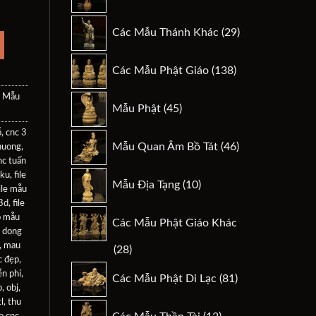
sản
phẩm
29
Các Mẫu Thánh Khác
29
.
sản
phẩm
138
Các Mẫu Phật Giáo
138
sản
phẩm
 Mẫu
45
Mẫu Phật
45
sản
ỗ
,
cnc 3
phẩm
46
Mẫu Quan Âm Bồ Tát
46
huong
,
sản
nc tuấn
phẩm
10
 ku
,
file
Mẫu Địa Tạng
10
ile mẫu
sản
 3d
,
file
phẩm
o mẫu
Các Mẫu Phật Giáo Khác
 dong
,
mau
28
28
c đẹp
,
sản
81
n phí
,
Các Mẫu Phật Di Lạc
81
phẩm
sản
p
,
obj
,
l
,
thu
phẩm
12
o cnc
,