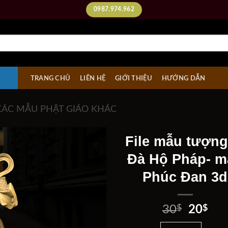
0987.974.962
TRANG CHỦ
LIÊN HỆ
GIỚI THIỆU
HƯỚNG DẪN
CÁC MẪU PHẬT GIÁO KHÁC
File mẫu tượng
Đà Hộ Pháp- m
Phúc Đan 3d
Add to
wishlist
Giá
Giá
30
$
20
$
gốc
hiệ
File mẫu tượng Vi Đà