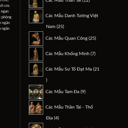
Các Mẫu Thần Tài
12
sản
ch cnc
phẩm
 ngan
Các Mẫu Danh Tướng Việt
c phòng
h ngăn
25
Nam
25
h ngăn
sản
25
Các Mẫu Quan Công
25
phẩm
sản
phẩm
7
Các Mẫu Khổng Minh
7
sản
phẩm
Các Mẫu Sư Tổ Đạt Ma
21
21
sản
9
Các Mẫu Tam Đa
9
phẩm
sản
phẩm
Các Mẫu Thần Tài - Thổ
4
Địa
4
sản
29