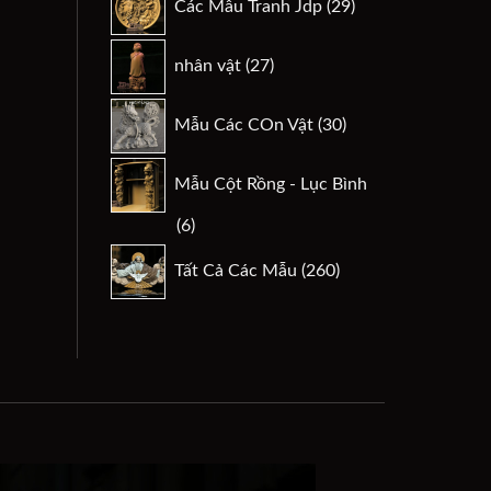
Các Mẫu Tranh Jdp
29
phẩm
sản
phẩm
27
nhân vật
27
sản
phẩm
30
Mẫu Các COn Vật
30
sản
phẩm
Mẫu Cột Rồng - Lục Bình
6
6
sản
260
Tất Cả Các Mẫu
260
phẩm
sản
phẩm