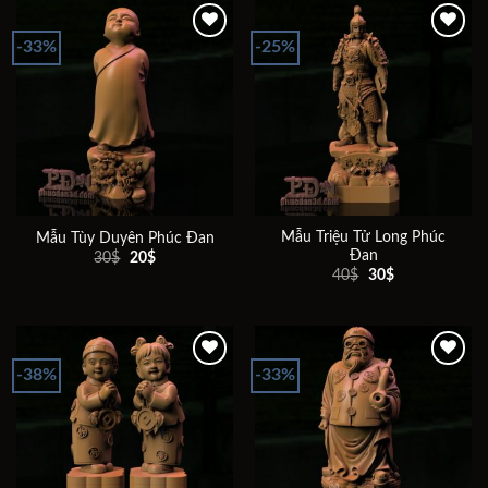
20$.
-33%
-25%
Add to
Add to
wishlist
wishlist
Mẫu Triệu Tử Long Phúc
Mẫu Tùy Duyên Phúc Đan
Đan
Giá
Giá
30
$
20
$
gốc
hiện
Giá
Giá
40
$
30
$
là:
tại
gốc
hiện
30$.
là:
là:
tại
20$.
40$.
là:
30$.
-38%
-33%
Add to
Add to
wishlist
wishlist