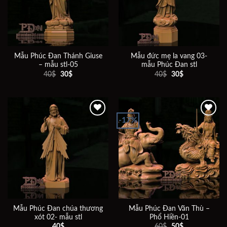
Mẫu Phúc Đan Thánh Giuse
Mẫu đức mẹ la vang 03-
– mẫu stl-05
mẫu Phúc Đan stl
Giá
Giá
Giá
Giá
40
$
30
$
40
$
30
$
gốc
hiện
gốc
hiện
là:
tại
là:
tại
40$.
là:
40$.
là:
30$.
30$.
-17%
Add to
Add to
wishlist
wishlist
Mẫu Phúc Đan chúa thương
Mẫu Phúc Đan Văn Thù –
xót 02- mẫu stl
Phổ Hiền-01
Giá
Giá
40
$
60
$
50
$