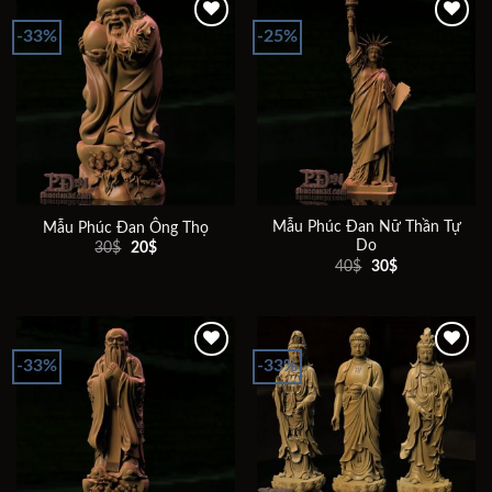
-33%
-25%
Add to
Add to
wishlist
wishlist
Mẫu Phúc Đan Nữ Thần Tự
Mẫu Phúc Đan Ông Thọ
Do
Giá
Giá
30
$
20
$
gốc
hiện
Giá
Giá
40
$
30
$
là:
tại
gốc
hiện
30$.
là:
là:
tại
20$.
40$.
là:
30$.
-33%
-33%
Add to
Add to
wishlist
wishlist