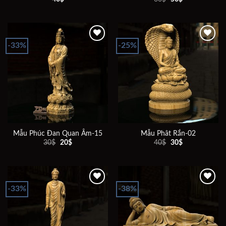
gốc
hiện
là:
tại
60$.
là:
50$.
-33%
-25%
Add to
Add to
wishlist
wishlist
Mẫu Phúc Đan Quan Âm-15
Mẫu Phât Rắn-02
Giá
Giá
Giá
Giá
30
$
20
$
40
$
30
$
gốc
hiện
gốc
hiện
là:
tại
là:
tại
30$.
là:
40$.
là:
20$.
30$.
-33%
-38%
Add to
Add to
wishlist
wishlist