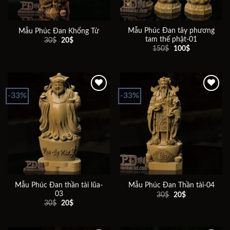
Mẫu Phúc Đan tây phương
Mẫu Phúc Đan Khổng Tử
tam thế phật-01
Giá
Giá
30
$
20
$
gốc
hiện
Giá
Giá
150
$
100
$
là:
tại
gốc
hiện
30$.
là:
là:
tại
20$.
150$.
là:
100$.
-33%
-33%
Add to
Add to
wishlist
wishlist
Mẫu Phúc Đan thần tài lũa-
Mẫu Phúc Đan Thần tài-04
03
Giá
Giá
30
$
20
$
gốc
hiện
Giá
Giá
30
$
20
$
là:
tại
gốc
hiện
30$.
là:
là:
tại
20$.
30$.
là:
20$.