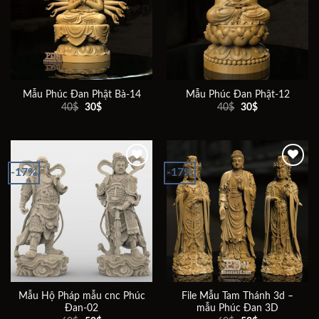
wishlist
wishlist
Mẫu Phúc Đan Phật Bà-14
Mẫu Phúc Đan Phật-12
Giá
Giá
Giá
Giá
40
$
30
$
40
$
30
$
gốc
hiện
gốc
hiện
là:
tại
là:
tại
40$.
là:
40$.
là:
30$.
30$.
-17%
-17%
Add to
Add to
wishlist
wishlist
Mẫu Hộ Pháp mẫu cnc Phúc
File Mẫu Tam Thánh 3d –
Đan-02
mẫu Phúc Đan 3D