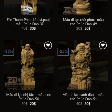
File Thánh Phao-Lô ( st.paul)
Mẫu di lạc chữ phúc- mẫu
– mẫu Phúc Đan 3D
cnc Phúc Đan-49
Giá
Giá
Giá
Giá
40
$
30
$
30
$
20
$
gốc
hiện
gốc
hiện
là:
tại
là:
tại
40$.
là:
30$.
là:
30$.
20$.
-33%
-25%
Add to
Add to
wishlist
wishlist
Mẫu di lạc nhị tặc – mẫu cnc
Mẫu di lạc cành đào – mẫu
Phúc Đan-50
cnc Phúc Đan-51
Giá
Giá
Giá
Giá
30
$
20
$
40
$
30
$
gốc
hiện
gốc
hiện
là:
tại
là:
tại