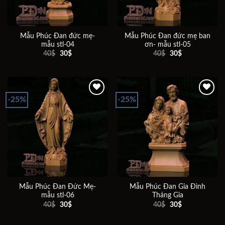
Mẫu Phúc Đan đức mẹ-
Mẫu Phúc Đan đức mẹ ban
mẫu stl-04
ơn- mẫu stl-05
Giá
Giá
Giá
Giá
40
$
30
$
40
$
30
$
gốc
hiện
gốc
hiện
là:
tại
là:
tại
40$.
là:
40$.
là:
30$.
30$.
-25%
-25%
Add to
Add to
wishlist
wishlist
Mẫu Phúc Đan Đức Mẹ-
Mẫu Phúc Đan Gia Đình
mẫu stl-06
Tháng Gia
Giá
Giá
Giá
Giá
40
$
30
$
40
$
30
$
gốc
hiện
gốc
hiện
là:
tại
là:
tại
40$.
là:
40$.
là: