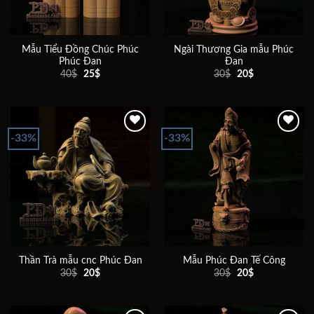
Mẫu Tiểu Đồng Chúc Phúc
Ngài Thương Gia mẫu Phúc
Phúc Đan
Đan
Giá
Giá
Giá
Giá
40
$
25
$
30
$
20
$
gốc
hiện
gốc
hiện
là:
tại
là:
tại
40$.
là:
30$.
là:
25$.
20$.
-33%
-33%
Add to
Add to
wishlist
wishlist
Thần Trà mẫu cnc Phúc Đan
Mẫu Phúc Đan Tế Công
Giá
Giá
Giá
Giá
30
$
20
$
30
$
20
$
gốc
hiện
gốc
hiện
là:
tại
là:
tại
30$.
là:
30$.
là:
20$.
20$.