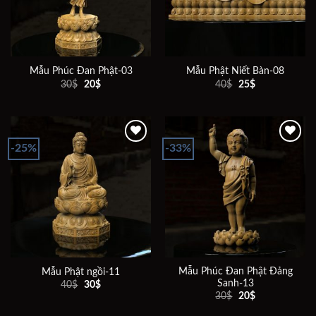
Mẫu Phúc Đan Phật-03
Mẫu Phật Niết Bàn-08
Giá
Giá
Giá
Giá
30
$
20
$
40
$
25
$
gốc
hiện
gốc
hiện
là:
tại
là:
tại
30$.
là:
40$.
là:
20$.
25$.
-25%
-33%
Add to
Add to
wishlist
wishlist
Mẫu Phúc Đan Phật Đảng
Mẫu Phật ngồi-11
Sanh-13
Giá
Giá
40
$
30
$
gốc
hiện
Giá
Giá
30
$
20
$
là:
tại
gốc
hiện
40$.
là:
là:
tại