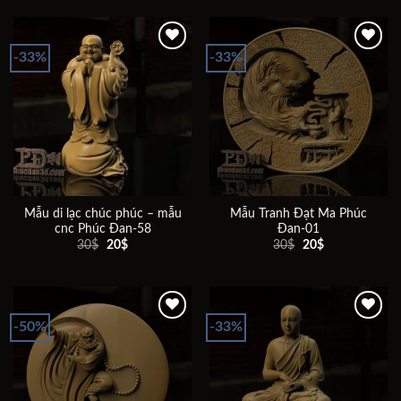
40$.
là:
30$.
là:
20$.
20$.
-33%
-33%
Add to
Add to
wishlist
wishlist
Mẫu di lạc chúc phúc – mẫu
Mẫu Tranh Đạt Ma Phúc
cnc Phúc Đan-58
Đan-01
Giá
Giá
Giá
Giá
30
$
20
$
30
$
20
$
gốc
hiện
gốc
hiện
là:
tại
là:
tại
30$.
là:
30$.
là:
20$.
20$.
-50%
-33%
Add to
Add to
wishlist
wishlist