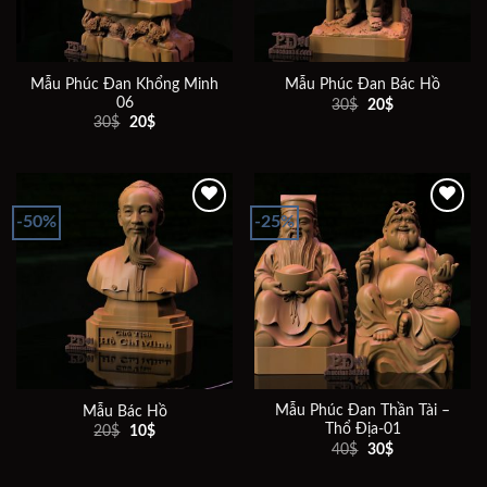
Mẫu Phúc Đan Khổng Minh
Mẫu Phúc Đan Bác Hồ
06
Giá
Giá
30
$
20
$
gốc
hiện
Giá
Giá
30
$
20
$
là:
tại
gốc
hiện
30$.
là:
là:
tại
20$.
30$.
là:
20$.
-50%
-25%
Add to
Add to
wishlist
wishlist
Mẫu Phúc Đan Thần Tài –
Mẫu Bác Hồ
Thổ Địa-01
Giá
Giá
20
$
10
$
gốc
hiện
Giá
Giá
40
$
30
$
là:
tại
gốc
hiện
20$.
là:
là:
tại