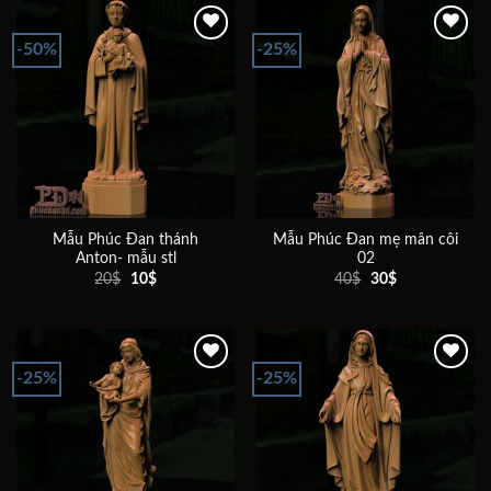
30$.
30$.
-50%
-25%
Add to
Add to
wishlist
wishlist
Mẫu Phúc Đan thánh
Mẫu Phúc Đan mẹ mân côi
Anton- mẫu stl
02
Giá
Giá
Giá
Giá
20
$
10
$
40
$
30
$
gốc
hiện
gốc
hiện
là:
tại
là:
tại
20$.
là:
40$.
là:
10$.
30$.
-25%
-25%
Add to
Add to
wishlist
wishlist