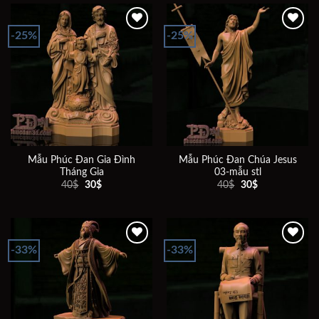
30$.
30$.
-25%
-25%
Add to
Add to
wishlist
wishlist
Mẫu Phúc Đan Gia Đình
Mẫu Phúc Đan Chúa Jesus
Tháng Gia
03-mẫu stl
Giá
Giá
Giá
Giá
40
$
30
$
40
$
30
$
gốc
hiện
gốc
hiện
là:
tại
là:
tại
40$.
là:
40$.
là:
30$.
30$.
-33%
-33%
Add to
Add to
wishlist
wishlist