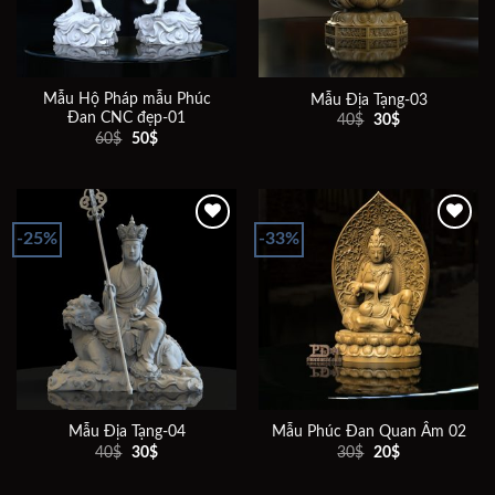
Mẫu Hộ Pháp mẫu Phúc
Mẫu Địa Tạng-03
Đan CNC đẹp-01
Giá
Giá
40
$
30
$
gốc
hiện
Giá
Giá
60
$
50
$
là:
tại
gốc
hiện
40$.
là:
là:
tại
30$.
60$.
là:
50$.
-25%
-33%
Add to
Add to
wishlist
wishlist
Mẫu Địa Tạng-04
Mẫu Phúc Đan Quan Âm 02
Giá
Giá
Giá
Giá
40
$
30
$
30
$
20
$
gốc
hiện
gốc
hiện
là:
tại
là:
tại
40$.
là:
30$.
là: