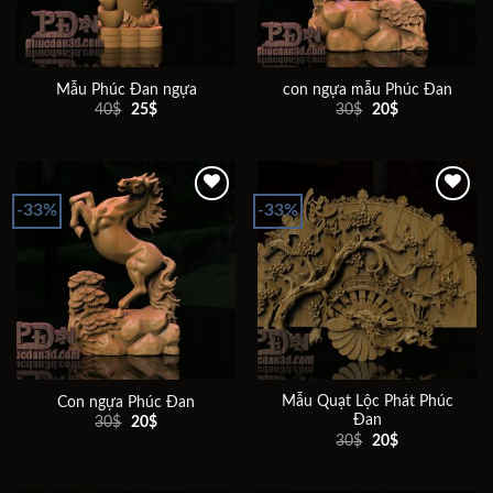
Mẫu Phúc Đan ngựa
con ngựa mẫu Phúc Đan
Giá
Giá
Giá
Giá
40
$
25
$
30
$
20
$
gốc
hiện
gốc
hiện
là:
tại
là:
tại
40$.
là:
30$.
là:
25$.
20$.
-33%
-33%
Add to
Add to
wishlist
wishlist
Mẫu Quạt Lộc Phát Phúc
Con ngựa Phúc Đan
Đan
Giá
Giá
30
$
20
$
gốc
hiện
Giá
Giá
30
$
20
$
là:
tại
gốc
hiện
30$.
là:
là:
tại
20$.
30$.
là: