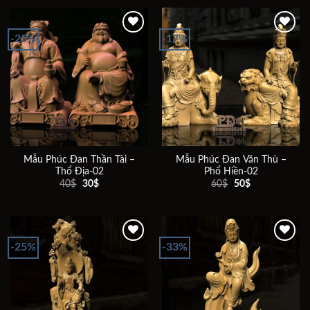
10$.
40$.
là:
30$.
-25%
-17%
Add to
Add to
wishlist
wishlist
Mẫu Phúc Đan Thần Tài –
Mẫu Phúc Đan Văn Thù –
Thổ Địa-02
Phổ Hiền-02
Giá
Giá
Giá
Giá
40
$
30
$
60
$
50
$
gốc
hiện
gốc
hiện
là:
tại
là:
tại
40$.
là:
60$.
là:
30$.
50$.
-25%
-33%
Add to
Add to
wishlist
wishlist