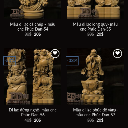
Mẫu di lạc cá chép – mẫu
Mẫu di lạc long quy- mẫu
cnc Phúc Đan-54
cnc Phúc Đan-55
Giá
Giá
Giá
Giá
30
$
20
$
30
$
20
$
gốc
hiện
gốc
hiện
là:
tại
là:
tại
30$.
là:
30$.
là:
20$.
20$.
-50%
-33%
Add to
Add to
wishlist
wishlist
Di lạc đứng nghê- mẫu cnc
Mẫu di lạc phúc đế vàng-
Phúc Đan-56
mẫu cnc Phúc Đan-57
Giá
Giá
Giá
Giá
40
$
20
$
30
$
20
$
gốc
hiện
gốc
hiện
là:
tại
là:
tại