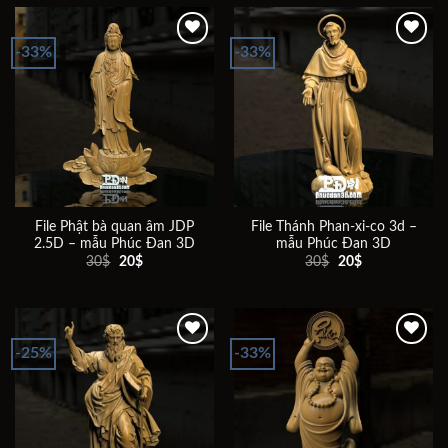
30$.
20$.
-33%
-33%
Add to
Add to
wishlist
wishlist
File Phật bà quan âm JDP
File Thánh Phan-xi-co 3d –
2.5D – mẫu Phúc Đan 3D
mẫu Phúc Đan 3D
Giá
Giá
Giá
Giá
30
$
20
$
30
$
20
$
gốc
hiện
gốc
hiện
là:
tại
là:
tại
30$.
là:
30$.
là:
20$.
20$.
-25%
-33%
Add to
Add to
wishlist
wishlist