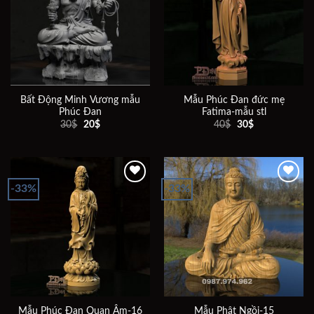
Add to
Add to
wishlist
wishlist
Bất Động Minh Vương mẫu
Mẫu Phúc Đan đức mẹ
Phúc Đan
Fatima-mẫu stl
Giá
Giá
Giá
Giá
30
$
20
$
40
$
30
$
gốc
hiện
gốc
hiện
là:
tại
là:
tại
30$.
là:
40$.
là:
20$.
30$.
-33%
-33%
Add to
Add to
wishlist
wishlist
Mẫu Phúc Đan Quan Âm-16
Mẫu Phật Ngồi-15