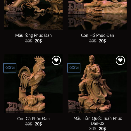
wishlist
wishlist
Mẫu rồng Phúc Đan
Con Hổ Phúc Đan
Giá
Giá
Giá
Giá
30
$
20
$
30
$
20
$
gốc
hiện
gốc
hiện
là:
tại
là:
tại
30$.
là:
30$.
là:
20$.
20$.
-33%
-33%
Add to
Add to
wishlist
wishlist
Mẫu Trần Quốc Tuấn Phúc
Con Gà Phúc Đan
Đan-02
Giá
Giá
30
$
20
$
gốc
hiện
Giá
Giá
30
$
20
$