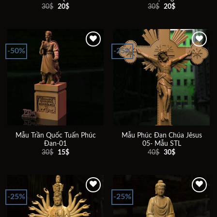
Giá
Giá
Giá
Giá
30
$
20
$
30
$
20
$
gốc
hiện
gốc
hiện
là:
tại
là:
tại
30$.
là:
30$.
là:
20$.
20$.
-50%
-25%
Add to
Add to
wishlist
wishlist
Mẫu Trần Quốc Tuấn Phúc
Mẫu Phúc Đan Chúa Jêsus
Đan-01
05- Mẫu STL
Giá
Giá
Giá
Giá
30
$
15
$
40
$
30
$
gốc
hiện
gốc
hiện
là:
tại
là:
tại
30$.
là:
40$.
là:
15$.
30$.
-25%
-25%
Add to
Add to