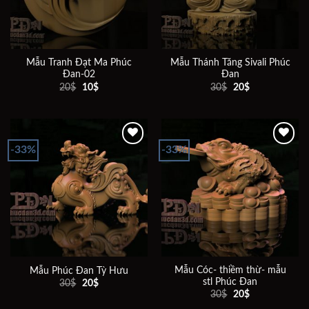
Mẫu Tranh Đạt Ma Phúc
Mẫu Thánh Tăng Sivali Phúc
Đan-02
Đan
Giá
Giá
Giá
Giá
20
$
10
$
30
$
20
$
gốc
hiện
gốc
hiện
là:
tại
là:
tại
20$.
là:
30$.
là:
10$.
20$.
-33%
-33%
Add to
Add to
wishlist
wishlist
Mẫu Cóc- thiềm thừ- mẫu
Mẫu Phúc Đan Tỳ Hưu
stl Phúc Đan
Giá
Giá
30
$
20
$
gốc
hiện
Giá
Giá
30
$
20
$
là:
tại
gốc
hiện