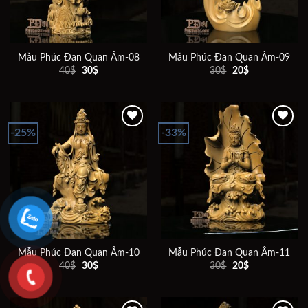
Mẫu Phúc Đan Quan Âm-08
Mẫu Phúc Đan Quan Âm-09
Giá
Giá
Giá
Giá
40
$
30
$
30
$
20
$
gốc
hiện
gốc
hiện
là:
tại
là:
tại
40$.
là:
30$.
là:
30$.
20$.
-25%
-33%
Add to
Add to
wishlist
wishlist
Mẫu Phúc Đan Quan Âm-10
Mẫu Phúc Đan Quan Âm-11
Giá
Giá
Giá
Giá
40
$
30
$
30
$
20
$
gốc
hiện
gốc
hiện
là:
tại
là:
tại
40$.
là:
30$.
là:
30$.
20$.