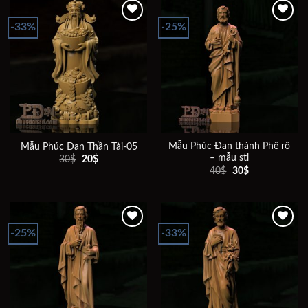
-33%
-25%
Add to
Add to
wishlist
wishlist
Mẫu Phúc Đan thánh Phê rô
Mẫu Phúc Đan Thần Tài-05
– mẫu stl
Giá
Giá
30
$
20
$
gốc
hiện
Giá
Giá
40
$
30
$
là:
tại
gốc
hiện
30$.
là:
là:
tại
20$.
40$.
là:
30$.
-25%
-33%
Add to
Add to
wishlist
wishlist