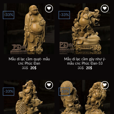
30$.
là:
40$.
là:
20$.
30$.
-33%
-33%
Add to
Add to
wishlist
wishlist
Mẫu di lạc cầm quạt- mẫu
Mẫu di lạc cầm gậy như ý-
cnc Phúc Đan
mẫu cnc Phúc Đan-53
Giá
Giá
Giá
Giá
30
$
20
$
30
$
20
$
gốc
hiện
gốc
hiện
là:
tại
là:
tại
30$.
là:
30$.
là:
20$.
20$.
-33%
-33%
Add to
Add to
wishlist
wishlist