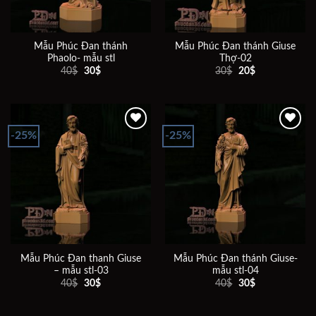
Mẫu Phúc Đan thánh
Mẫu Phúc Đan thánh Giuse
Phaolo- mẫu stl
Thợ-02
Giá
Giá
Giá
Giá
40
$
30
$
30
$
20
$
gốc
hiện
gốc
hiện
là:
tại
là:
tại
40$.
là:
30$.
là:
30$.
20$.
-25%
-25%
Add to
Add to
wishlist
wishlist
Mẫu Phúc Đan thanh Giuse
Mẫu Phúc Đan thánh Giuse-
– mẫu stl-03
mẫu stl-04
Giá
Giá
Giá
Giá
40
$
30
$
40
$
30
$
gốc
hiện
gốc
hiện
là:
tại
là:
tại
40$.
là:
40$.
là: