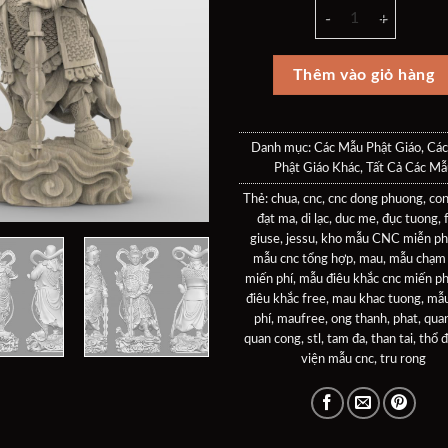
60$.
là:
Mẫu Hộ Pháp mẫu cnc
50$
Thêm vào giỏ hàng
Danh mục:
Các Mẫu Phật Giáo
,
Các
Phật Giáo Khác
,
Tất Cả Các Mẫ
Thẻ:
chua
,
cnc
,
cnc dong phuong
,
con
đạt ma
,
di lạc
,
duc me
,
đục tuong
,
giuse
,
jessu
,
kho mẫu CNC miễn ph
mẫu cnc tổng hợp
,
mau
,
mẫu chạm
miến phí
,
mẫu điêu khắc cnc miến ph
điêu khắc free
,
mau khac tuong
,
mẫu
phí
,
maufree
,
ong thanh
,
phat
,
qua
quan cong
,
stl
,
tam đa
,
than tai
,
thổ đ
viện mẫu cnc
,
tru rong