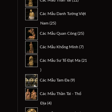
Các Mẫu Thần Tài
12
sản
phẩm
Các Mẫu Danh Tướng Việt
25
Nam
25
sản
25
Các Mẫu Quan Công
25
phẩm
sản
phẩm
7
Các Mẫu Khổng Minh
7
sản
phẩm
Các Mẫu Sư Tổ Đạt Ma
21
21
sản
9
Các Mẫu Tam Đa
9
phẩm
sản
phẩm
Các Mẫu Thần Tài - Thổ
4
Địa
4
sản
29