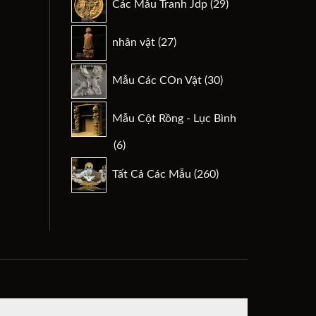
Các Mẫu Tranh Jdp
29
phẩm
sản
phẩm
27
nhân vật
27
sản
phẩm
30
Mẫu Các COn Vật
30
sản
phẩm
Mẫu Cột Rồng - Lục Bình
6
6
sản
260
Tất Cả Các Mẫu
260
phẩm
sản
phẩm