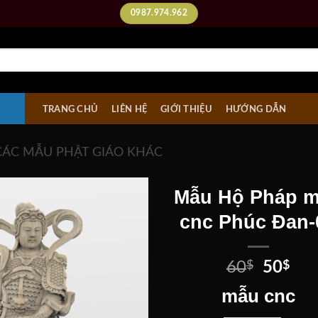
0987.974.962
TRANG CHỦ
LIÊN HỆ
GIỚI THIỆU
HƯỚNG DẪN
CÁC MẪU PHẬT GIÁO KHÁC
Mẫu Hộ Pháp 
cnc Phúc Đan-
Add to
wishlist
Giá
Giá
60
$
50
$
gốc
hiệ
mẫu cnc
là:
tại