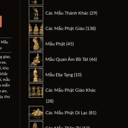
sản
 Phúc Đan-02 số lượng
.
phẩm
29
Các Mẫu Thánh Khác
29
sản
phẩm
138
Các Mẫu Phật Giáo
138
sản
phẩm
45
 Mẫu
Mẫu Phật
45
sản
u
phẩm
46
g giao
,
Mẫu Quan Âm Bồ Tát
46
sản
free
,
í
,
kho
phẩm
10
 khắc
Mẫu Địa Tạng
10
sản
í
,
mẫu
phẩm
 miễn
Các Mẫu Phật Giáo Khác
n am
,
ịa
,
thư
28
28
sản
81
Các Mẫu Phật Di Lạc
81
phẩm
sản
phẩm
12