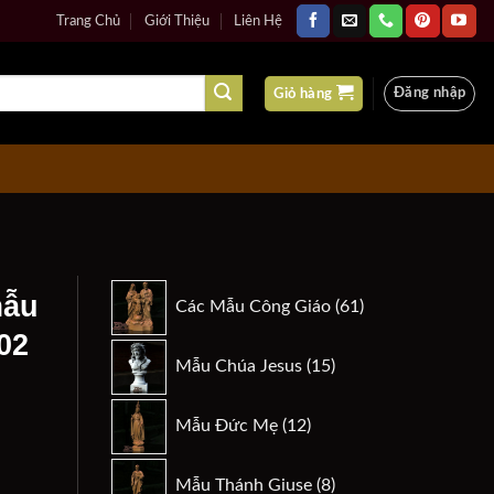
Trang Chủ
Giới Thiệu
Liên Hệ
Đăng nhập
Giỏ hàng
61
mẫu
Các Mẫu Công Giáo
61
sản
02
phẩm
15
Mẫu Chúa Jesus
15
sản
phẩm
12
Mẫu Đức Mẹ
12
n
sản
phẩm
8
Mẫu Thánh Giuse
8