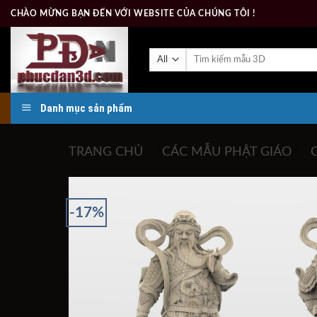
Skip
CHÀO MỪNG BẠN ĐẾN VỚI WEBSITE CỦA CHÚNG TÔI !
to
content
Tìm
kiếm:
Danh mục sản phẩm
TRANG CHỦ
/
CÁC MẪU PHẬT GIÁO
/
-17%