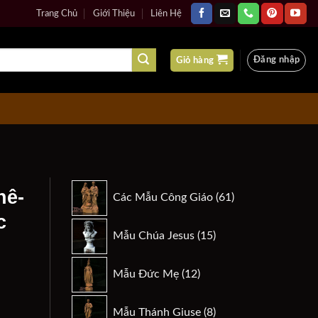
Trang Chủ
Giới Thiệu
Liên Hệ
Đăng nhập
Giỏ hàng
61
hê-
Các Mẫu Công Giáo
61
sản
c
phẩm
15
Mẫu Chúa Jesus
15
sản
phẩm
12
Mẫu Đức Mẹ
12
sản
phẩm
8
n
Mẫu Thánh Giuse
8
u cnc Phúc Đan-56 số lượng