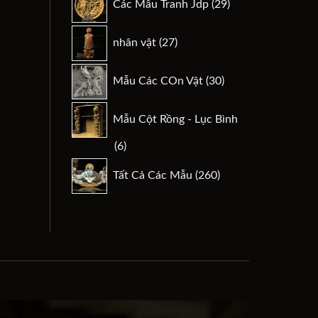
Các Mẫu Tranh Jdp
29
phẩm
sản
phẩm
27
nhân vật
27
sản
phẩm
30
Mẫu Các COn Vật
30
sản
phẩm
Mẫu Cột Rồng - Lục Bình
6
6
sản
260
Tất Cả Các Mẫu
260
phẩm
sản
phẩm