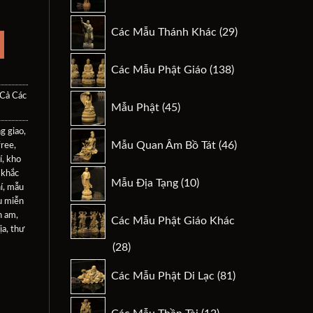
sản
phẩm
29
Các Mẫu Thánh Khác
29
.
sản
phẩm
138
Các Mẫu Phật Giáo
138
sản
phẩm
 Cả Các
45
Mẫu Phật
45
sản
g giao
,
phẩm
46
Mẫu Quan Âm Bồ Tát
46
free
,
sản
í
,
kho
phẩm
10
 khắc
Mẫu Địa Tạng
10
í
,
mẫu
sản
 miễn
phẩm
n am
,
Các Mẫu Phật Giáo Khác
ịa
,
thư
28
28
sản
81
Các Mẫu Phật Di Lạc
81
phẩm
sản
phẩm
12