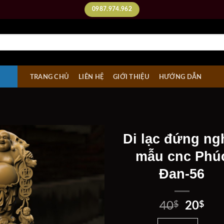
0987.974.962
TRANG CHỦ
LIÊN HỆ
GIỚI THIỆU
HƯỚNG DẪN
Di lạc đứng ng
mẫu cnc Phú
Đan-56
Add to
wishlist
Giá
Giá
40
$
20
$
gốc
hiệ
Di lạc đứng nghê- mẫ