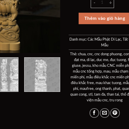
là:
tại
40$.
là:
20$
Thêm vào giỏ hàng
Danh mục:
Các Mẫu Phật Di Lạc
,
Tất
Mẫu
Thẻ:
chua
,
cnc
,
cnc dong phuong
,
con
đạt ma
,
di lạc
,
duc me
,
đục tuong
,
giuse
,
jessu
,
kho mẫu CNC miễn ph
mẫu cnc tổng hợp
,
mau
,
mẫu chạm
miến phí
,
mẫu điêu khắc cnc miến ph
điêu khắc free
,
mau khac tuong
,
mẫu
phí
,
maufree
,
ong thanh
,
phat
,
qua
quan cong
,
stl
,
tam đa
,
than tai
,
thổ đ
viện mẫu cnc
,
tru rong