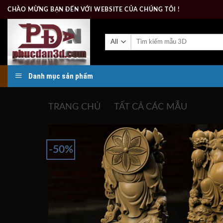
Skip
CHÀO MỪNG BẠN ĐẾN VỚI WEBSITE CỦA CHÚNG TÔI !
to
content
Tìm
kiếm:
Danh mục sản phẩm
TRANG CHỦ
/
TẤT CẢ CÁC MẪU
-50%