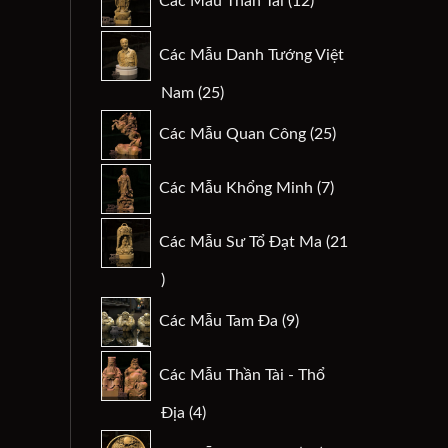
Các Mẫu Thần Tài
12
sản
phẩm
Các Mẫu Danh Tướng Việt
25
Nam
25
sản
25
Các Mẫu Quan Công
25
phẩm
sản
phẩm
7
Các Mẫu Khổng Minh
7
sản
phẩm
Các Mẫu Sư Tổ Đạt Ma
21
21
sản
9
Các Mẫu Tam Đa
9
phẩm
sản
phẩm
Các Mẫu Thần Tài - Thổ
4
Địa
4
sản
29