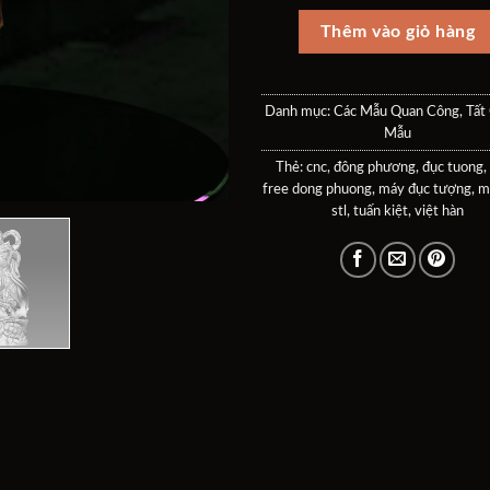
40$.
là:
30$
Thêm vào giỏ hàng
Danh mục:
Các Mẫu Quan Công
,
Tất
Mẫu
Thẻ:
cnc
,
đông phương
,
đục tuong
,
free dong phuong
,
máy đục tượng
,
m
stl
,
tuấn kiệt
,
việt hàn