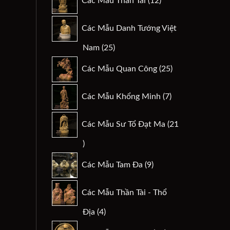
Các Mẫu Thần Tài
12
sản
phẩm
Các Mẫu Danh Tướng Việt
25
Nam
25
sản
25
Các Mẫu Quan Công
25
phẩm
sản
phẩm
7
Các Mẫu Khổng Minh
7
sản
phẩm
Các Mẫu Sư Tổ Đạt Ma
21
21
sản
9
Các Mẫu Tam Đa
9
phẩm
sản
phẩm
Các Mẫu Thần Tài - Thổ
4
Địa
4
sản
29