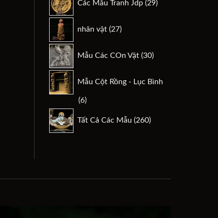
Các Mẫu Tranh Jdp
29
phẩm
sản
phẩm
27
nhân vật
27
sản
phẩm
30
Mẫu Các COn Vật
30
sản
phẩm
Mẫu Cột Rồng - Lục Bình
6
6
sản
260
Tất Cả Các Mẫu
260
phẩm
sản
phẩm