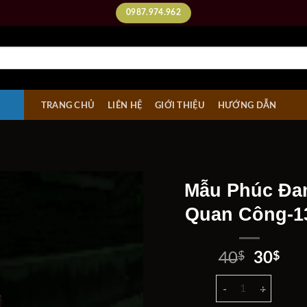
0987.974.962
TRANG CHỦ
LIÊN HỆ
GIỚI THIỆU
HƯỚNG DẪN
Mẫu Phúc Đa
Quan Công-1
Add to
wishlist
Giá
Giá
40
$
30
$
gốc
hiệ
Mẫu Phúc Đan Quan 
là:
tại