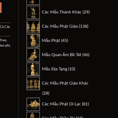
sản
.
phẩm
29
Các Mẫu Thánh Khác
29
sản
phẩm
138
Các Mẫu Phật Giáo
138
 Cả Các
sản
phẩm
45
Mẫu Phật
45
free
,
sản
ien phi
,
phẩm
46
Mẫu Quan Âm Bồ Tát
46
sản
phẩm
10
Mẫu Địa Tạng
10
sản
phẩm
Các Mẫu Phật Giáo Khác
28
28
sản
81
Các Mẫu Phật Di Lạc
81
phẩm
sản
phẩm
12