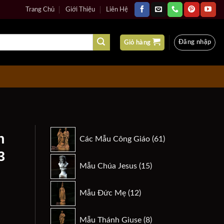
Trang Chủ
Giới Thiệu
Liên Hệ
Đăng nhập
Giỏ hàng
61
n
Các Mẫu Công Giáo
61
sản
3
phẩm
15
Mẫu Chúa Jesus
15
sản
phẩm
12
Mẫu Đức Mẹ
12
n
sản
Công-13 số lượng
phẩm
8
Mẫu Thánh Giuse
8