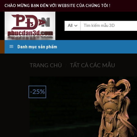
Skip
CHÀO MỪNG BẠN ĐẾN VỚI WEBSITE CỦA CHÚNG TÔI !
to
content
Tìm
kiếm:
Danh mục sản phẩm
TRANG CHỦ
/
TẤT CẢ CÁC MẪU
-25%