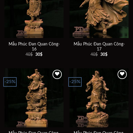
Add to
Add to
wishlist
wishlist
Mẫu Phúc Đan Quan Công-
Mẫu Phúc Đan Quan Công-
16
17
Giá
Giá
Giá
Giá
40
$
30
$
40
$
30
$
gốc
hiện
gốc
hiện
là:
tại
là:
tại
40$.
là:
40$.
là:
30$.
30$.
-25%
-25%
Add to
Add to
wishlist
wishlist