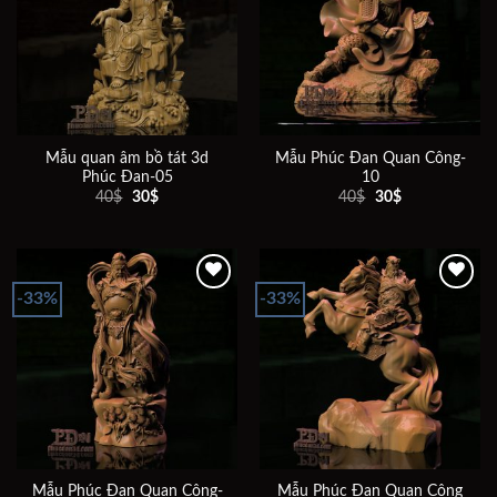
Add to
Add to
wishlist
wishlist
Mẫu quan âm bồ tát 3d
Mẫu Phúc Đan Quan Công-
Phúc Đan-05
10
Giá
Giá
Giá
Giá
40
$
30
$
40
$
30
$
gốc
hiện
gốc
hiện
là:
tại
là:
tại
40$.
là:
40$.
là:
30$.
30$.
-33%
-33%
Add to
Add to
wishlist
wishlist
Mẫu Phúc Đan Quan Công-
Mẫu Phúc Đan Quan Công