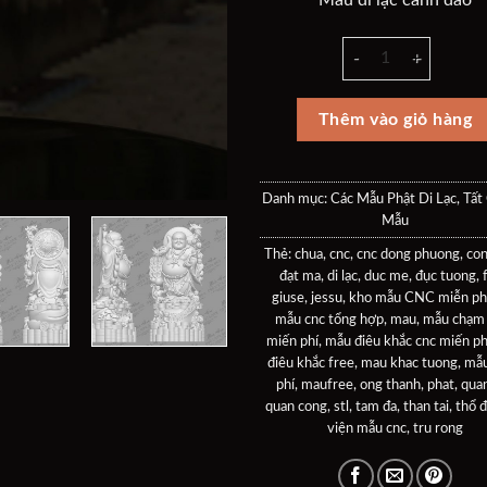
Mẫu di lạc cành đào
là:
tại
40$.
là:
Mẫu di lạc cành đào 
30$
Thêm vào giỏ hàng
Danh mục:
Các Mẫu Phật Di Lạc
,
Tất
Mẫu
Thẻ:
chua
,
cnc
,
cnc dong phuong
,
con
đạt ma
,
di lạc
,
duc me
,
đục tuong
,
giuse
,
jessu
,
kho mẫu CNC miễn ph
mẫu cnc tổng hợp
,
mau
,
mẫu chạm
miến phí
,
mẫu điêu khắc cnc miến ph
điêu khắc free
,
mau khac tuong
,
mẫu
phí
,
maufree
,
ong thanh
,
phat
,
qua
quan cong
,
stl
,
tam đa
,
than tai
,
thổ đ
viện mẫu cnc
,
tru rong