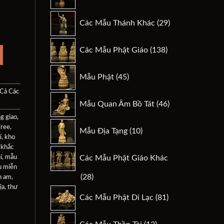
sản
phẩm
29
- mẫu cnc Phúc Đan-51 số lượng
Các Mẫu Thánh Khác
29
.
sản
phẩm
138
Các Mẫu Phật Giáo
138
sản
phẩm
45
Mẫu Phật
45
sản
 Cả Các
phẩm
46
Mẫu Quan Âm Bồ Tát
46
sản
g giao
,
phẩm
10
free
,
Mẫu Địa Tạng
10
sản
í
,
kho
 khắc
phẩm
í
,
mẫu
Các Mẫu Phật Giáo Khác
 miễn
28
28
n am
,
ịa
,
thư
sản
81
Các Mẫu Phật Di Lạc
81
phẩm
sản
phẩm
12