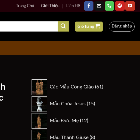
Trang Chủ
Giới Thiệu
Liên Hệ
Đăng nhập
Giỏ hàng
61
nh
Các Mẫu Công Giáo
61
sản
c
phẩm
15
Mẫu Chúa Jesus
15
sản
phẩm
12
Mẫu Đức Mẹ
12
sản
phẩm
8
n
Mẫu Thánh Giuse
8