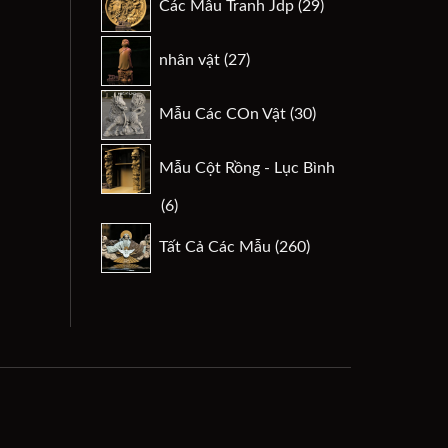
Các Mẫu Tranh Jdp
29
phẩm
sản
phẩm
27
nhân vật
27
sản
phẩm
30
Mẫu Các COn Vật
30
sản
phẩm
Mẫu Cột Rồng - Lục Bình
6
6
sản
260
Tất Cả Các Mẫu
260
phẩm
sản
phẩm