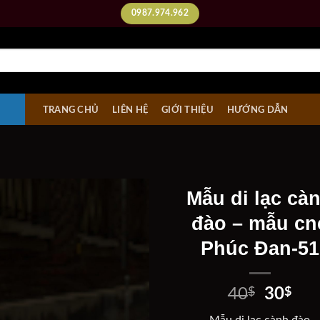
0987.974.962
TRANG CHỦ
LIÊN HỆ
GIỚI THIỆU
HƯỚNG DẪN
Mẫu di lạc cà
đào – mẫu cn
Phúc Đan-51
Add to
wishlist
Giá
Giá
40
$
30
$
gốc
hiệ