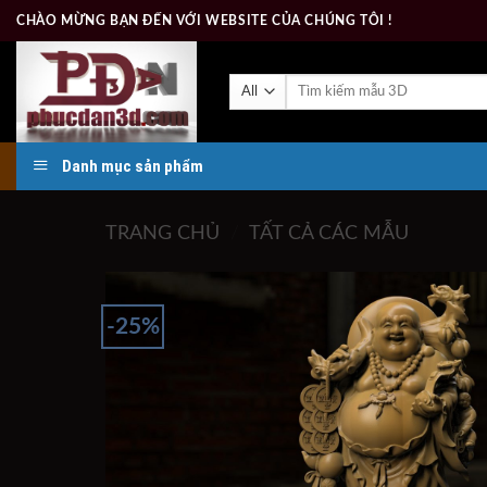
Skip
CHÀO MỪNG BẠN ĐẾN VỚI WEBSITE CỦA CHÚNG TÔI !
to
content
Tìm
kiếm:
Danh mục sản phẩm
TRANG CHỦ
/
TẤT CẢ CÁC MẪU
-25%