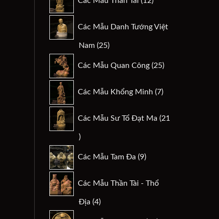
Các Mẫu Thần Tài
12
sản
phẩm
Các Mẫu Danh Tướng Việt
25
Nam
25
sản
25
Các Mẫu Quan Công
25
phẩm
sản
phẩm
7
Các Mẫu Khổng Minh
7
sản
phẩm
Các Mẫu Sư Tổ Đạt Ma
21
21
sản
9
Các Mẫu Tam Đa
9
phẩm
sản
phẩm
Các Mẫu Thần Tài - Thổ
4
Địa
4
sản
29