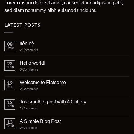
Lorem ipsum dolor sit amet, consectetuer adipiscing elit,
sed diam nonummy nibh euismod tincidunt.
LATEST POSTS
liên hệ
08
Th12
Comments
2
Hello world!
22
Th10
Comments
3
Welcome to Flatsome
19
Th11
Comments
2
Just another post with A Gallery
13
Th10
Comment
1
A Simple Blog Post
13
Th10
Comments
2