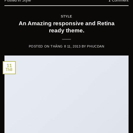
Posted in
Style
Comment
1
STYLE
An Amazing responsive and Retina
ready theme.
POSTED ON
THÁNG 8 11, 2013
BY
PHUCDAN
11
Th8