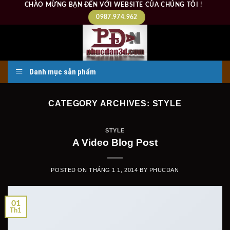
Skip
CHÀO MỪNG BẠN ĐẾN VỚI WEBSITE CỦA CHÚNG TÔI !
to
0987.974.962
content
Danh mục sản phẩm
CATEGORY ARCHIVES:
STYLE
STYLE
A Video Blog Post
POSTED ON
THÁNG 1 1, 2014
BY
PHUCDAN
01
Th1