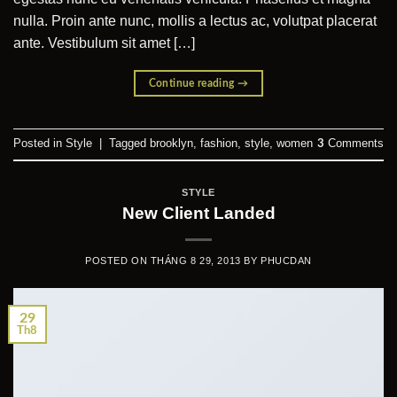
nulla. Proin ante nunc, mollis a lectus ac, volutpat placerat
ante. Vestibulum sit amet […]
Continue reading
→
Posted in
Style
|
Tagged
brooklyn
,
fashion
,
style
,
women
Comments
3
STYLE
New Client Landed
POSTED ON
THÁNG 8 29, 2013
BY
PHUCDAN
29
Th8