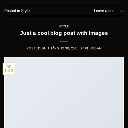
Posted in
Style
Leave a comment
STYLE
Just a cool blog post with Images
POSTED ON
THÁNG 12 30, 2013
BY
PHUCDAN
30
Th12