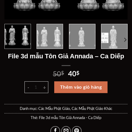
File 3d mẫu Tôn Giả Annada – Ca Diếp
Giá
Giá
50
$
40
$
gốc
hiện
File 3d mẫu Tôn Giả Annada - Ca Diếp số lượng
là:
tại
Thêm vào giỏ hàng
50$.
là:
40$.
Danh mục:
Các Mẫu Phật Giáo
,
Các Mẫu Phật Giáo Khác
Thẻ:
File 3d mẫu Tôn Giả Annada - Ca Diếp