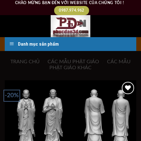
Skip
CHÀO MỪNG BẠN ĐẾN VỚI WEBSITE CỦA CHÚNG TÔI !
to
0987.974.962
content
Danh mục sản phẩm
TRANG CHỦ
/
CÁC MẪU PHẬT GIÁO
/
CÁC MẪU
PHẬT GIÁO KHÁC
-20%
Add to
wishlist