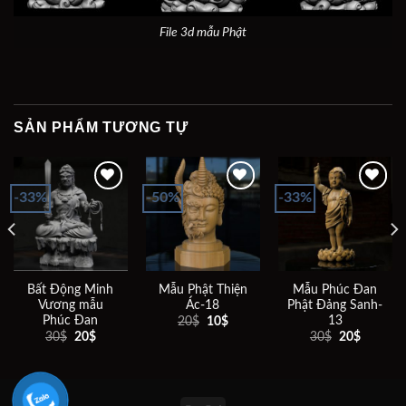
File 3d mẫu Phật
SẢN PHẨM TƯƠNG TỰ
-33%
-50%
-33%
Add to
Add to
Add to
wishlist
wishlist
wishlist
Bất Động Minh
Mẫu Phật Thiện
Mẫu Phúc Đan
Vương mẫu
Ác-18
Phật Đảng Sanh-
Phúc Đan
13
Giá
Giá
20
$
10
$
gốc
hiện
Giá
Giá
Giá
Giá
30
$
20
$
30
$
20
$
là:
tại
gốc
hiện
gốc
hiện
20$.
là:
là:
tại
là:
tại
10$.
30$.
là:
30$.
là:
20$.
20$.