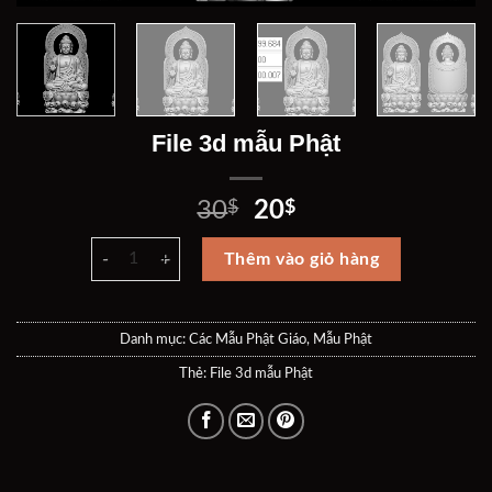
File 3d mẫu Phật
Giá
Giá
30
$
20
$
gốc
hiện
File 3d mẫu Phật số lượng
là:
tại
Thêm vào giỏ hàng
30$.
là:
20$.
Danh mục:
Các Mẫu Phật Giáo
,
Mẫu Phật
Thẻ:
File 3d mẫu Phật