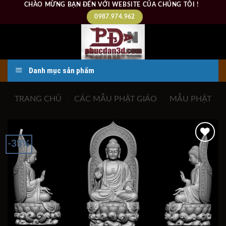
Skip
CHÀO MỪNG BẠN ĐẾN VỚI WEBSITE CỦA CHÚNG TÔI !
to
0987.974.962
content
Danh mục sản phẩm
TRANG CHỦ
/
CÁC MẪU PHẬT GIÁO
/
MẪU PHẬT
-33%
Add to
wishlist