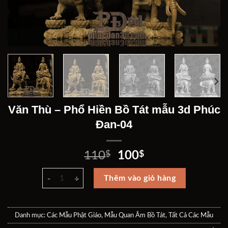
Văn Thù – Phổ Hiền Bồ Tát mẫu 3d Phúc
Đan-04
Giá
Giá
110
$
100
$
gốc
hiện
Văn Thù - Phổ Hiền Bồ Tát mẫu 3d Phúc Đan-04 số lượng
là:
tại
Thêm vào giỏ hàng
110$.
là:
100$.
Danh mục:
Các Mẫu Phật Giáo
,
Mẫu Quan Âm Bồ Tát
,
Tất Cả Các Mẫu