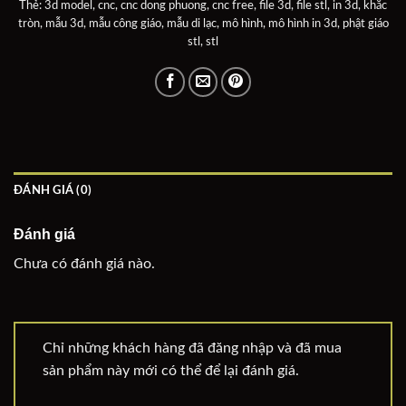
Thẻ:
3d model
,
cnc
,
cnc dong phuong
,
cnc free
,
file 3d
,
file stl
,
in 3d
,
khắc
tròn
,
mẫu 3d
,
mẫu công giáo
,
mẫu di lạc
,
mô hình
,
mô hình in 3d
,
phật giáo
stl
,
stl
ĐÁNH GIÁ (0)
Đánh giá
Chưa có đánh giá nào.
Chỉ những khách hàng đã đăng nhập và đã mua
sản phẩm này mới có thể để lại đánh giá.