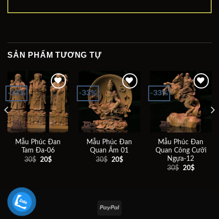
SẢN PHẨM TƯƠNG TỰ
-33%
-33%
-33%
Add to
Add to
Add to
wishlist
wishlist
wishlist
Mẫu Phúc Đan
Mẫu Phúc Đan
Mẫu Phúc Đan
Tam Đa-06
Quan Âm 01
Quan Công Cưỡi
Ngựa-12
Giá
Giá
Giá
Giá
30
$
20
$
30
$
20
$
gốc
hiện
gốc
hiện
Giá
Giá
30
$
20
$
là:
tại
là:
tại
gốc
hiện
30$.
là:
30$.
là:
là:
tại
20$.
20$.
30$.
là:
20$.