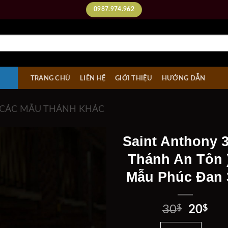
0987.974.962
TRANG CHỦ
LIÊN HỆ
GIỚI THIỆU
HƯỚNG DẪN
CÁC MẪU THÁNH KHÁC
Saint Anthony 3
Thánh An Tôn 
Mẫu Phúc Đan
Add to
wishlist
Giá
Giá
30
$
20
$
gốc
hiệ
Saint Anthony 3D ( T