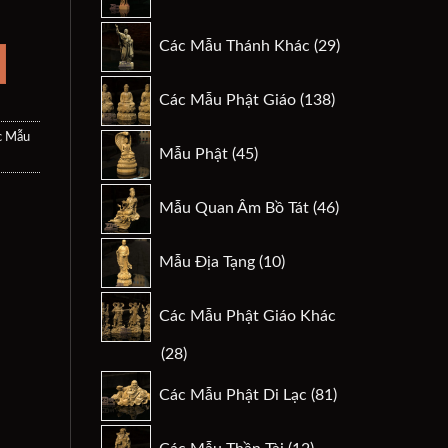
sản
phẩm
29
Các Mẫu Thánh Khác
29
.
sản
phẩm
138
Các Mẫu Phật Giáo
138
sản
phẩm
c Mẫu
45
Mẫu Phật
45
sản
phẩm
46
Mẫu Quan Âm Bồ Tát
46
sản
phẩm
10
Mẫu Địa Tạng
10
sản
phẩm
Các Mẫu Phật Giáo Khác
28
28
sản
81
Các Mẫu Phật Di Lạc
81
phẩm
sản
phẩm
12