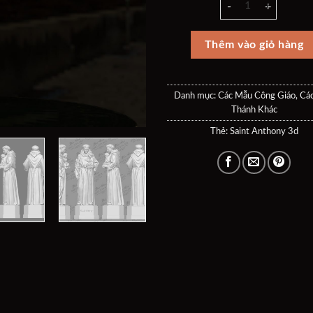
là:
tại
30$.
là:
20$
Thêm vào giỏ hàng
Danh mục:
Các Mẫu Công Giáo
,
Cá
Thánh Khác
Thẻ:
Saint Anthony 3d