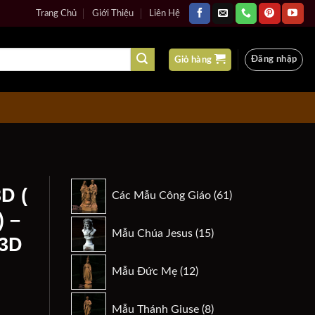
Trang Chủ
Giới Thiệu
Liên Hệ
Đăng nhập
Giỏ hàng
61
D (
Các Mẫu Công Giáo
61
sản
) –
phẩm
15
Mẫu Chúa Jesus
15
 3D
sản
phẩm
12
Mẫu Đức Mẹ
12
sản
phẩm
8
n
Mẫu Thánh Giuse
8
hánh An Tôn ) - Mẫu Phúc Đan 3D số lượng