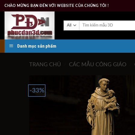
Skip
CHÀO MỪNG BẠN ĐẾN VỚI WEBSITE CỦA CHÚNG TÔI !
to
content
Tìm
kiếm:
Danh mục sản phẩm
TRANG CHỦ
/
CÁC MẪU CÔNG GIÁO
/
-33%