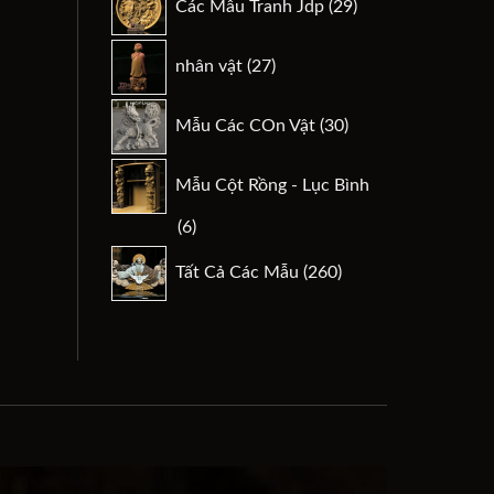
Các Mẫu Tranh Jdp
29
phẩm
sản
phẩm
27
nhân vật
27
sản
phẩm
30
Mẫu Các COn Vật
30
sản
phẩm
Mẫu Cột Rồng - Lục Bình
6
6
sản
260
Tất Cả Các Mẫu
260
phẩm
sản
phẩm