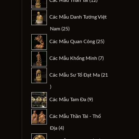
Các Mẫu Thần Tài
12
sản
phẩm
Các Mẫu Danh Tướng Việt
25
Nam
25
sản
25
Các Mẫu Quan Công
25
phẩm
sản
phẩm
7
Các Mẫu Khổng Minh
7
sản
phẩm
Các Mẫu Sư Tổ Đạt Ma
21
21
sản
9
Các Mẫu Tam Đa
9
phẩm
sản
phẩm
Các Mẫu Thần Tài - Thổ
4
Địa
4
sản
29