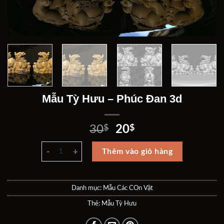
Mẫu Tỳ Hưu – Phúc Đan 3d
Giá
Giá
30
$
20
$
gốc
hiện
Mẫu Tỳ Hưu - Phúc Đan 3d số lượng
là:
tại
Thêm vào giỏ hàng
30$.
là:
20$.
Danh mục:
Mẫu Các COn Vật
Thẻ:
Mẫu Tỳ Hưu