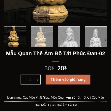
Mẫu Quan Thế Âm Bồ Tát Phúc Đan-02
Giá
Giá
30
$
20
$
gốc
hiện
Mẫu Quan Thế Âm Bồ Tát Phúc Đan-02 số lượng
là:
tại
Thêm vào giỏ hàng
30$.
là:
20$.
Danh mục:
Các Mẫu Phật Giáo
,
Mẫu Quan Âm Bồ Tát
,
Tất Cả Các Mẫu
Thẻ:
Mẫu Quan Thế Âm Bồ Tát