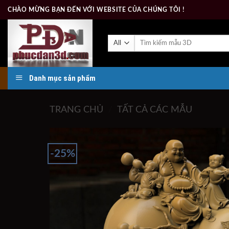
Skip
CHÀO MỪNG BẠN ĐẾN VỚI WEBSITE CỦA CHÚNG TÔI !
to
content
Tìm
kiếm:
Danh mục sản phẩm
TRANG CHỦ
/
TẤT CẢ CÁC MẪU
-25%