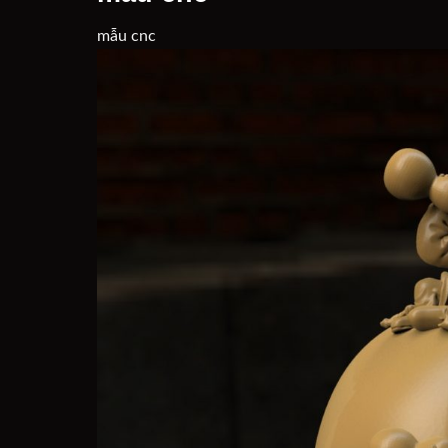
mẫu cnc