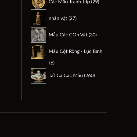
Các Mẫu Tranh Jdp
29
phẩm
sản
phẩm
27
nhân vật
27
sản
phẩm
30
Mẫu Các COn Vật
30
sản
phẩm
Mẫu Cột Rồng - Lục Bình
6
6
sản
260
Tất Cả Các Mẫu
260
phẩm
sản
phẩm