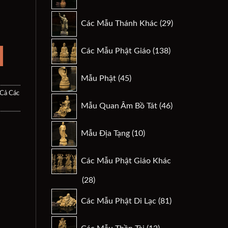
sản
phẩm
29
ô mẫu cnc Phúc Đan-34 số lượng
Các Mẫu Thánh Khác
29
.
sản
phẩm
138
Các Mẫu Phật Giáo
138
sản
phẩm
45
Mẫu Phật
45
sản
 Cả Các
phẩm
46
Mẫu Quan Âm Bồ Tát
46
sản
phẩm
10
Mẫu Địa Tạng
10
sản
phẩm
Các Mẫu Phật Giáo Khác
28
28
sản
81
Các Mẫu Phật Di Lạc
81
phẩm
sản
phẩm
12