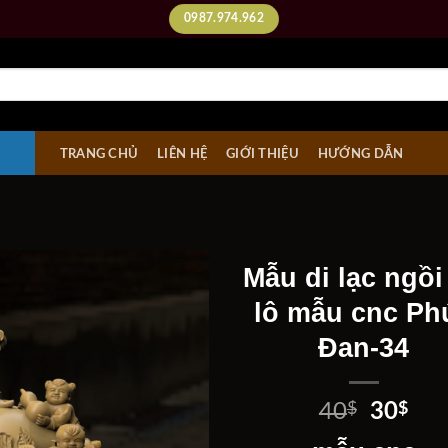
0987.974.962
TRANG CHỦ
LIÊN HỆ
GIỚI THIỆU
HƯỚNG DẪN
Mẫu di lạc ngồi
lô mẫu cnc Ph
Đan-34
Add to
wishlist
Giá
Giá
40
$
30
$
gốc
hiệ