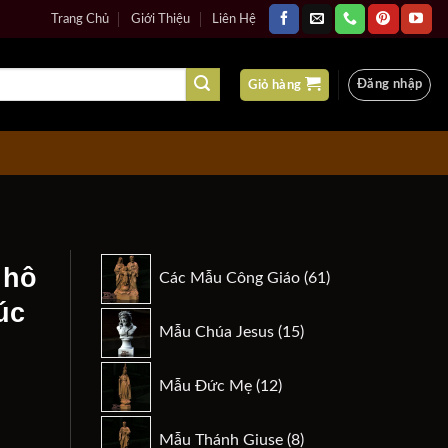
Trang Chủ
Giới Thiệu
Liên Hệ
Đăng nhập
Giỏ hàng
61
 hô
Các Mẫu Công Giáo
61
sản
úc
phẩm
15
Mẫu Chúa Jesus
15
sản
phẩm
12
Mẫu Đức Mẹ
12
sản
phẩm
8
n
Mẫu Thánh Giuse
8