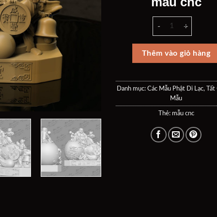
mẫu cnc
là:
tại
40$.
là:
Mẫu di lạc ngồi hô l
30$
Thêm vào giỏ hàng
Danh mục:
Các Mẫu Phật Di Lạc
,
Tất
Mẫu
Thẻ:
mẫu cnc