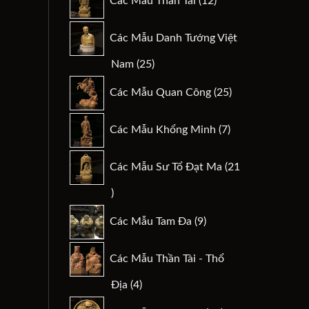
Các Mẫu Thần Tài
12
sản
phẩm
Các Mẫu Danh Tướng Việt
25
Nam
25
sản
25
Các Mẫu Quan Công
25
phẩm
sản
phẩm
7
Các Mẫu Khổng Minh
7
sản
phẩm
Các Mẫu Sư Tổ Đạt Ma
21
21
sản
9
Các Mẫu Tam Đa
9
phẩm
sản
phẩm
Các Mẫu Thần Tài - Thổ
4
Địa
4
sản
29