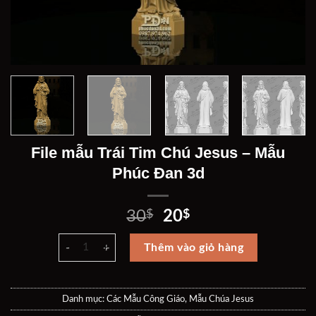
File mẫu Trái Tim Chú Jesus – Mẫu
Phúc Đan 3d
Giá
Giá
30
$
20
$
gốc
hiện
File mẫu Trái Tim Chú Jesus - Mẫu Phúc Đan 3d số lượng
là:
tại
Thêm vào giỏ hàng
30$.
là:
20$.
Danh mục:
Các Mẫu Công Giáo
,
Mẫu Chúa Jesus