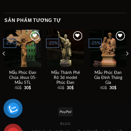
SẢN PHẨM TƯƠNG TỰ
-25%
-25%
-25%
Add to
Add to
Add to
wishlist
wishlist
wishlist
Mẫu Phúc Đan
Mẫu Thánh Phê
Mẫu Phúc Đan
Chúa Jêsus 05-
Rô 3d model
Gia Đình Tháng
Mẫu STL
Phúc Đan
Gia
Giá
Giá
Giá
Giá
Giá
Giá
40
$
30
$
40
$
30
$
40
$
30
$
gốc
hiện
gốc
hiện
gốc
hiện
là:
tại
là:
tại
là:
tại
40$.
là:
40$.
là:
40$.
là:
30$.
30$.
30$.
BLOG