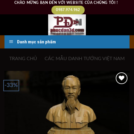
Skip
CHÀO MỪNG BẠN ĐẾN VỚI WEBSITE CỦA CHÚNG TÔI !
to
0987.974.962
content
Danh mục sản phẩm
TRANG CHỦ
/
CÁC MẪU DANH TƯỚNG VIỆT NAM
-33%
Add to
wishlist