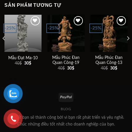
SẢN PHẨM TƯƠNG TỰ
-25%
-25%
-25%
Add to
Add to
Add to
wishlist
wishlist
wishlist
Mẫu Phúc Đan
Mẫu Phúc Đan
Mẫu Đạt Ma-10
Quan Công-19
Quan Công-13
Giá
Giá
40
$
30
$
gốc
hiện
Giá
Giá
Giá
Giá
40
$
30
$
40
$
30
$
là:
tại
gốc
hiện
gốc
hiện
40$.
là:
là:
tại
là:
tại
30$.
40$.
là:
40$.
là:
30$.
30$.
BLOG
Tôi biết bạn sẽ thành công bởi vì bạn rất phát triển và yêu nghề.
Chúc những điều tốt nhất cho doanh nghiệp của bạn.