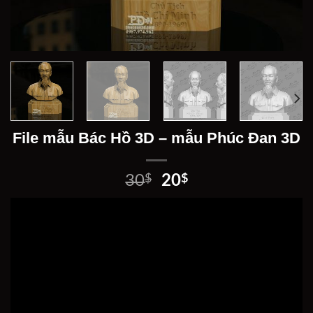
File mẫu Bác Hồ 3D – mẫu Phúc Đan 3D
Giá
Giá
30
$
20
$
gốc
hiện
là:
tại
30$.
là:
20$.