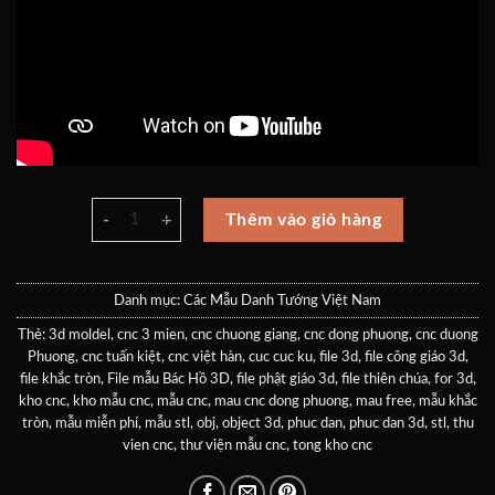
File mẫu Bác Hồ 3D - mẫu Phúc Đan 3D số lượng
Thêm vào giỏ hàng
Danh mục:
Các Mẫu Danh Tướng Việt Nam
Thẻ:
3d moldel
,
cnc 3 mien
,
cnc chuong giang
,
cnc dong phuong
,
cnc duong
Phuong
,
cnc tuấn kiệt
,
cnc việt hàn
,
cuc cuc ku
,
file 3d
,
file công giáo 3d
,
file khắc tròn
,
File mẫu Bác Hồ 3D
,
file phật giáo 3d
,
file thiên chúa
,
for 3d
,
kho cnc
,
kho mẫu cnc
,
mẫu cnc
,
mau cnc dong phuong
,
mau free
,
mẫu khắc
tròn
,
mẫu miễn phí
,
mẫu stl
,
obj
,
object 3d
,
phuc dan
,
phuc dan 3d
,
stl
,
thu
vien cnc
,
thư viện mẫu cnc
,
tong kho cnc