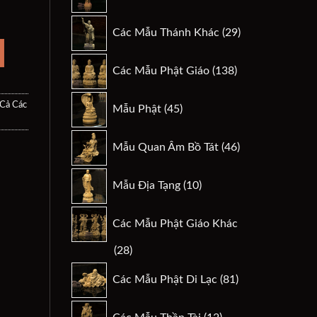
sản
Phúc Đan-27 số lượng
.
phẩm
29
Các Mẫu Thánh Khác
29
sản
phẩm
138
Các Mẫu Phật Giáo
138
sản
phẩm
45
 Cả Các
Mẫu Phật
45
sản
phẩm
46
Mẫu Quan Âm Bồ Tát
46
sản
phẩm
10
Mẫu Địa Tạng
10
sản
phẩm
Các Mẫu Phật Giáo Khác
28
28
sản
81
Các Mẫu Phật Di Lạc
81
phẩm
sản
phẩm
12