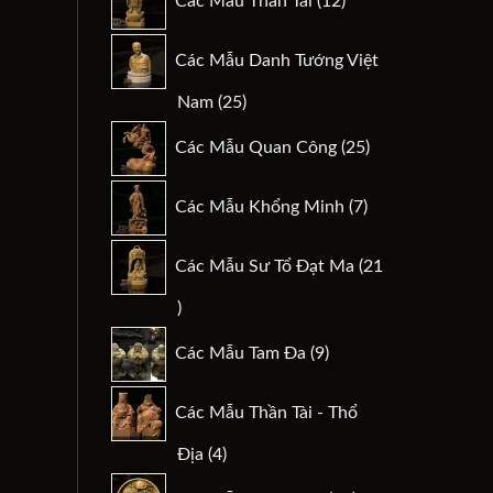
Các Mẫu Thần Tài
12
sản
phẩm
Các Mẫu Danh Tướng Việt
25
Nam
25
sản
25
Các Mẫu Quan Công
25
phẩm
sản
phẩm
7
Các Mẫu Khổng Minh
7
sản
phẩm
Các Mẫu Sư Tổ Đạt Ma
21
21
sản
9
Các Mẫu Tam Đa
9
phẩm
sản
phẩm
Các Mẫu Thần Tài - Thổ
4
Địa
4
sản
29