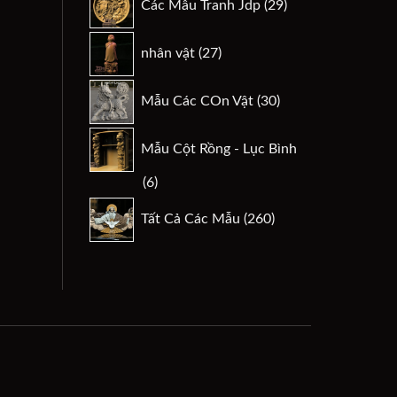
Các Mẫu Tranh Jdp
29
phẩm
sản
phẩm
27
nhân vật
27
sản
phẩm
30
Mẫu Các COn Vật
30
sản
phẩm
Mẫu Cột Rồng - Lục Bình
6
6
sản
260
Tất Cả Các Mẫu
260
phẩm
sản
phẩm