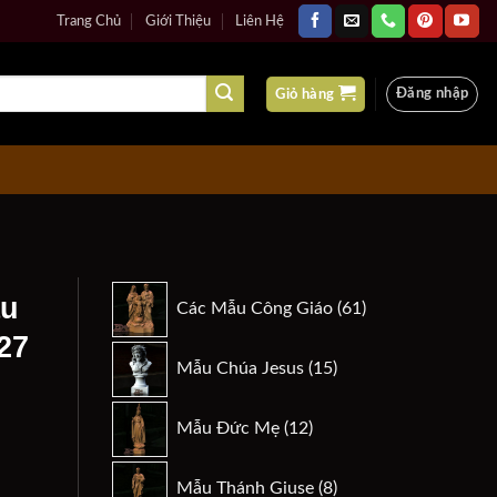
Trang Chủ
Giới Thiệu
Liên Hệ
Đăng nhập
Giỏ hàng
61
ẫu
Các Mẫu Công Giáo
61
sản
27
phẩm
15
Mẫu Chúa Jesus
15
sản
phẩm
12
Mẫu Đức Mẹ
12
n
sản
phẩm
8
Mẫu Thánh Giuse
8