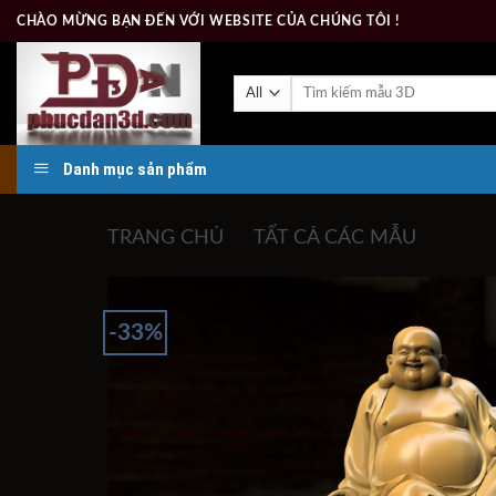
Skip
CHÀO MỪNG BẠN ĐẾN VỚI WEBSITE CỦA CHÚNG TÔI !
to
content
Tìm
kiếm:
Danh mục sản phẩm
TRANG CHỦ
/
TẤT CẢ CÁC MẪU
-33%