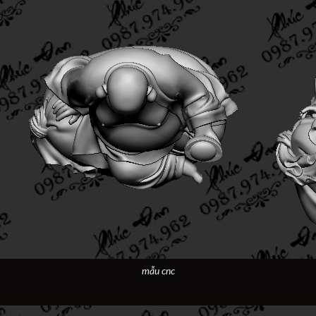
mẫu cnc