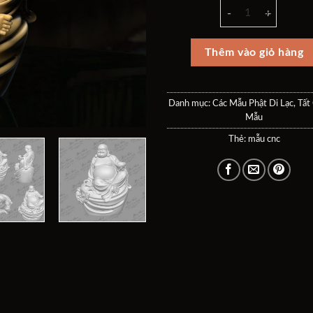
30$.
là:
di lạc ngồi mẫu cnc 
20$
Thêm vào giỏ hàng
Danh mục:
Các Mẫu Phật Di Lạc
,
Tất
Mẫu
Thẻ:
mẫu cnc