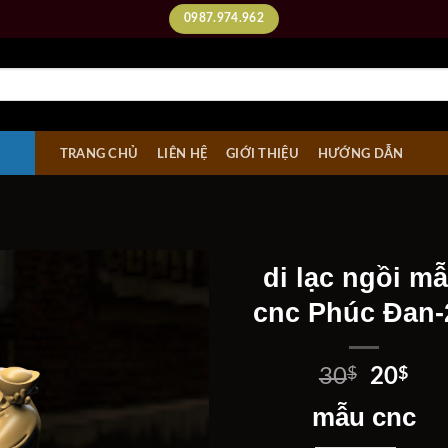
0987.974.962
TRANG CHỦ
LIÊN HỆ
GIỚI THIỆU
HƯỚNG DẪN
di lạc ngồi m
cnc Phúc Đan-
Add to
wishlist
Giá
Giá
30
$
20
$
gốc
hiệ
mẫu cnc
là:
tại